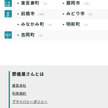
東吾妻町
藤岡市
（2）
（16）
前橋市
みどり市
（36）
（2）
みなかみ町
明和町
（4）
（1）
吉岡町
（1）
葬儀屋さんとは
運営会社
利用規約
プライバシーポリシー