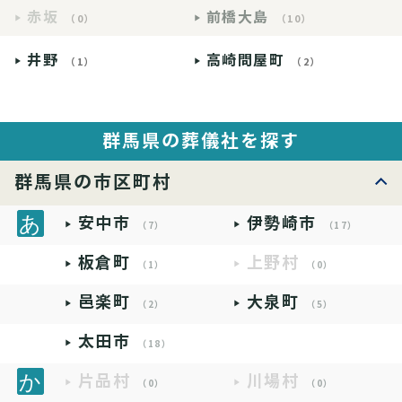
赤坂
前橋大島
（0）
（10）
井野
高崎問屋町
（1）
（2）
群馬県の葬儀社を探す
群馬県の市区町村
安中市
伊勢崎市
（7）
（17）
板倉町
上野村
（1）
（0）
邑楽町
大泉町
（2）
（5）
太田市
（18）
片品村
川場村
（0）
（0）