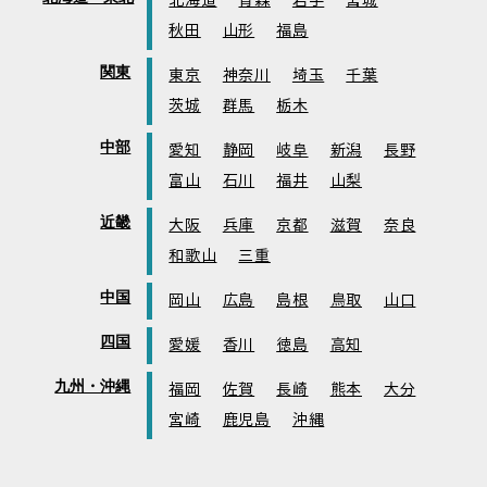
北海道
青森
岩手
宮城
秋田
山形
福島
関東
東京
神奈川
埼玉
千葉
茨城
群馬
栃木
中部
愛知
静岡
岐阜
新潟
長野
富山
石川
福井
山梨
近畿
大阪
兵庫
京都
滋賀
奈良
和歌山
三重
中国
岡山
広島
島根
鳥取
山口
四国
愛媛
香川
徳島
高知
九州・沖縄
福岡
佐賀
長崎
熊本
大分
宮崎
鹿児島
沖縄