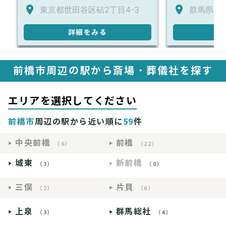
東京都世田谷区砧2丁目4-3
群馬県高崎
詳細をみる
詳
前橋市周辺の駅から斎場・葬儀社を探す
エリアを選択してください
前橋市
周辺の駅から近い順に
59
件
中央前橋
前橋
（6）
（22）
城東
新前橋
（3）
（0）
三俣
片貝
（2）
（6）
上泉
群馬総社
（3）
（4）