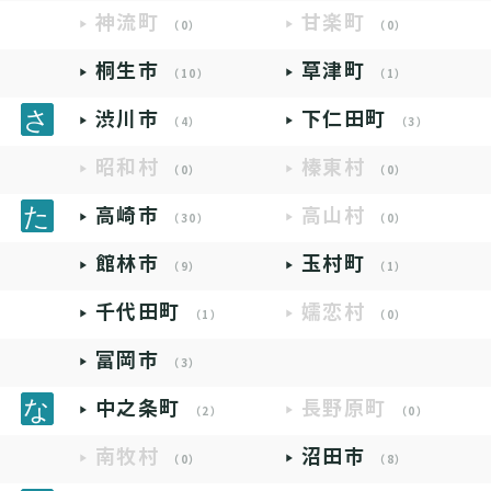
神流町
甘楽町
（0）
（0）
桐生市
草津町
（10）
（1）
渋川市
下仁田町
（4）
（3）
昭和村
榛東村
（0）
（0）
高崎市
高山村
（30）
（0）
館林市
玉村町
（9）
（1）
千代田町
嬬恋村
（1）
（0）
富岡市
（3）
中之条町
長野原町
（2）
（0）
南牧村
沼田市
（0）
（8）