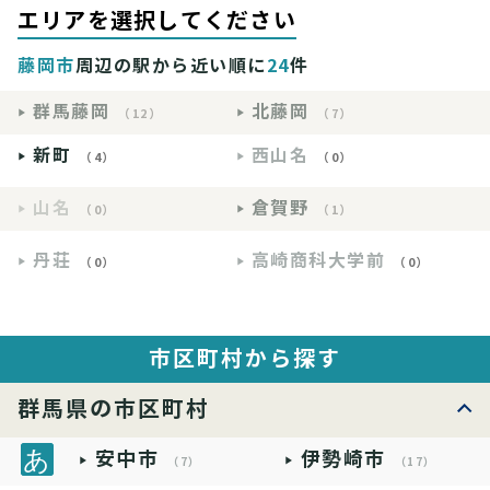
エリアを選択してください
藤岡市
周辺の駅から近い順に
24
件
群馬藤岡
北藤岡
（12）
（7）
新町
西山名
（4）
（0）
山名
倉賀野
（0）
（1）
丹荘
高崎商科大学前
（0）
（0）
市区町村から探す
群馬県の市区町村
安中市
伊勢崎市
（7）
（17）