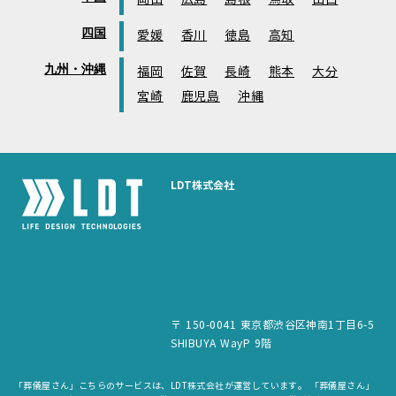
四国
愛媛
香川
徳島
高知
九州・沖縄
福岡
佐賀
長崎
熊本
大分
宮崎
鹿児島
沖縄
LDT株式会社
〒 150-0041 東京都渋谷区神南1丁目6-5
SHIBUYA WayP 9階
「葬儀屋さん」こちらのサービスは、LDT株式会社が運営しています。 「葬儀屋さん」