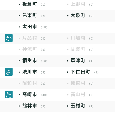
板倉町
上野村
（1）
（0）
邑楽町
大泉町
（2）
（5）
太田市
（18）
片品村
川場村
（0）
（0）
神流町
甘楽町
（0）
（0）
桐生市
草津町
（10）
（1）
渋川市
下仁田町
（4）
（3）
昭和村
榛東村
（0）
（0）
高崎市
高山村
（30）
（0）
館林市
玉村町
（9）
（1）