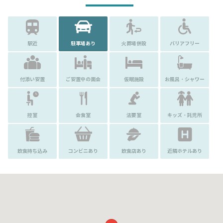
駅近
駐車場あり
火葬場併設
バリアフリー
付添い安置
ご安置中の面会
仮眠施設
お風呂・シャワー
控室
会食室
法要室
キッズ・託児所
飲食持ち込み
コンビニあり
飲食店あり
近隣ホテルあり