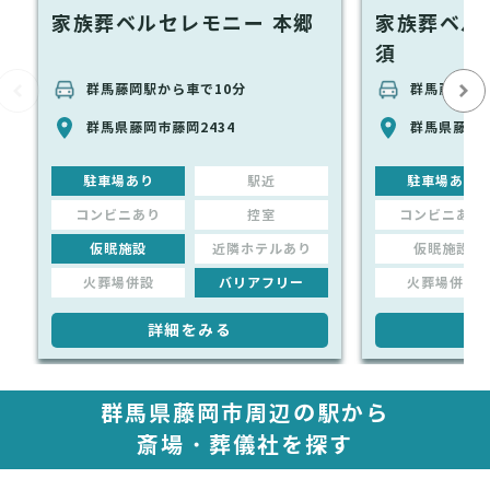
家族葬ベルセレモニー 本郷
家族葬ベル
須
群馬藤岡駅から車で10分
群馬藤岡駅か
群馬県藤岡市藤岡2434
群馬県藤岡市
駐車場あり
駅近
駐車場あり
コンビニあり
控室
コンビニあり
仮眠施設
近隣ホテルあり
仮眠施設
火葬場併設
バリアフリー
火葬場併設
詳細をみる
詳
群馬県藤岡市周辺の駅から
斎場・葬儀社を探す