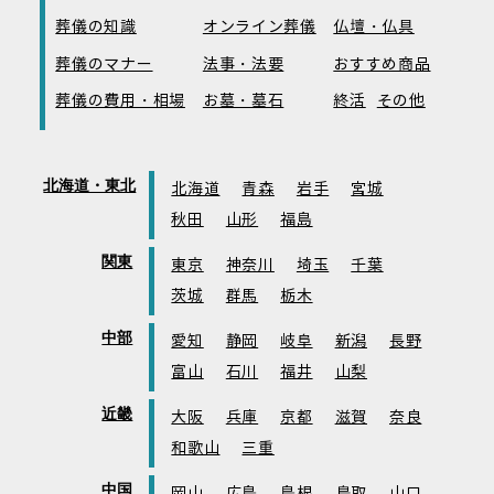
葬儀の知識
オンライン葬儀
仏壇・仏具
葬儀のマナー
法事・法要
おすすめ商品
葬儀の費用・相場
お墓・墓石
終活
その他
北海道・東北
北海道
青森
岩手
宮城
秋田
山形
福島
関東
東京
神奈川
埼玉
千葉
茨城
群馬
栃木
中部
愛知
静岡
岐阜
新潟
長野
富山
石川
福井
山梨
近畿
大阪
兵庫
京都
滋賀
奈良
和歌山
三重
中国
岡山
広島
島根
鳥取
山口