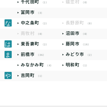
千代田町
嬬恋村
（1）
（0）
富岡市
（3）
中之条町
長野原町
（2）
（0）
南牧村
沼田市
（0）
（8）
東吾妻町
藤岡市
（2）
（16）
前橋市
みどり市
（36）
（2）
みなかみ町
明和町
（4）
（1）
吉岡町
（1）