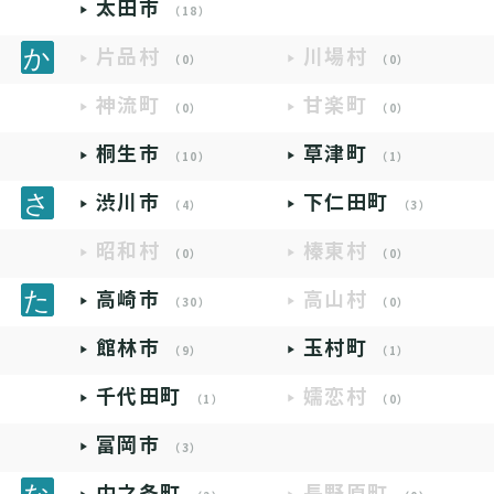
太田市
（18）
片品村
川場村
（0）
（0）
神流町
甘楽町
（0）
（0）
桐生市
草津町
（10）
（1）
渋川市
下仁田町
（4）
（3）
昭和村
榛東村
（0）
（0）
高崎市
高山村
（30）
（0）
館林市
玉村町
（9）
（1）
千代田町
嬬恋村
（1）
（0）
富岡市
（3）
中之条町
長野原町