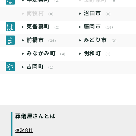
（2）
（0）
南牧村
沼田市
（0）
（8）
東吾妻町
藤岡市
（2）
（16）
前橋市
みどり市
（36）
（2）
みなかみ町
明和町
（4）
（1）
吉岡町
（1）
葬儀屋さんとは
運営会社