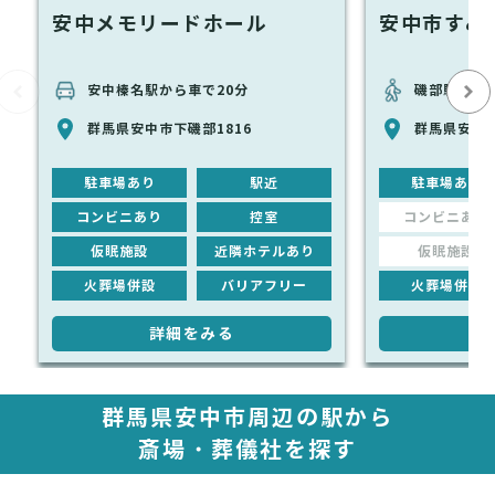
安中メモリードホール
安中市すみ
安中榛名駅から車で20分
磯部駅から徒
群馬県安中市下磯部1816
群馬県安中市
駐車場あり
駅近
駐車場あり
コンビニあり
控室
コンビニあり
仮眠施設
近隣ホテルあり
仮眠施設
火葬場併設
バリアフリー
火葬場併設
詳細をみる
詳
群馬県安中市周辺の駅から
斎場・葬儀社を探す