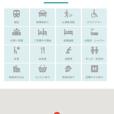
駅近
駐車場あり
火葬場併設
バリアフリー
付添い安置
ご安置中の面会
仮眠施設
お風呂・シャワー
控室
会食室
法要室
キッズ・託児所
飲食持ち込み
コンビニあり
飲食店あり
近隣ホテルあり