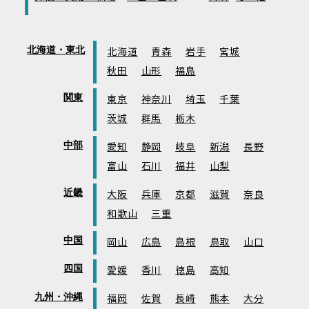
北海道・東北
北海道
青森
岩手
宮城
秋田
山形
福島
関東
東京
神奈川
埼玉
千葉
茨城
群馬
栃木
中部
愛知
静岡
岐阜
新潟
長野
富山
石川
福井
山梨
近畿
大阪
兵庫
京都
滋賀
奈良
和歌山
三重
中国
岡山
広島
島根
鳥取
山口
四国
愛媛
香川
徳島
高知
九州・沖縄
福岡
佐賀
長崎
熊本
大分