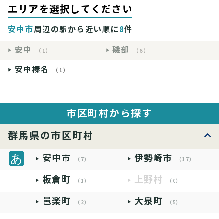
エリアを選択してください
安中市
周辺の駅から近い順に
8
件
安中
磯部
（1）
（6）
安中榛名
（1）
市区町村から探す
群馬県の市区町村
安中市
伊勢崎市
（7）
（17）
板倉町
上野村
（1）
（0）
邑楽町
大泉町
（2）
（5）