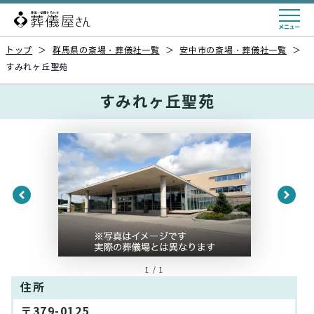
トップ
＞
群馬県の斎場・葬儀社一覧
＞
安中市の斎場・葬儀社一覧
＞
すみれヶ丘聖苑
すみれヶ丘聖苑
1 / 1
住所
〒379-0125