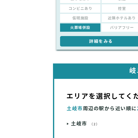
コンビニあり
控室
仮眠施設
近隣ホテルあり
火葬場併設
バリアフリー
詳細をみる
岐
エリアを選択してく
土岐市
周辺の駅から近い順に
土岐市
（2）