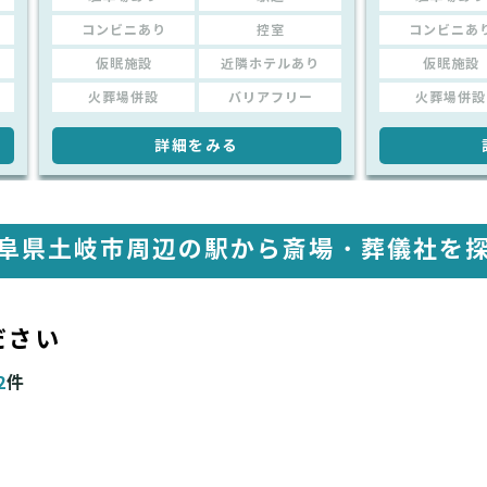
コンビニあり
控室
コンビニあ
仮眠施設
近隣ホテルあり
仮眠施設
火葬場併設
バリアフリー
火葬場併設
詳細をみる
阜県土岐市周辺の駅から
斎場・葬儀社を
ださい
2
件