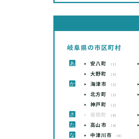
岐阜県の市区町村
安八町
（1）
大野町
（3）
海津市
（2）
北方町
（2）
神戸町
（2）
坂祝町
（0）
高山市
（4）
中津川市
（9）