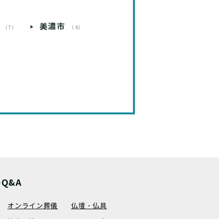
）
美濃市
（7）
（4）
Q&A
オンライン葬儀
仏壇・仏具