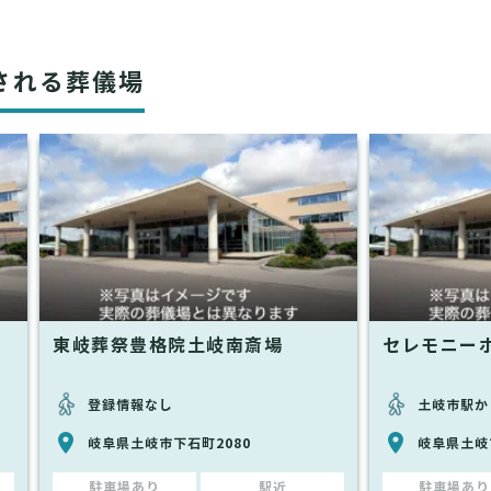
される葬儀場
東岐葬祭豊格院土岐南斎場
セレモニー
登録情報なし
土岐市駅か
1
岐阜県土岐市下石町2080
岐阜県土岐
駐車場あり
駅近
駐車場あり