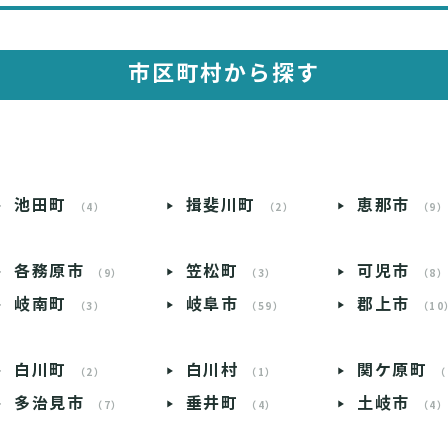
市区町村から探す
池田町
揖斐川町
恵那市
（4）
（2）
（9
各務原市
笠松町
可児市
（9）
（3）
（8
岐南町
岐阜市
郡上市
（3）
（59）
（10
白川町
白川村
関ケ原町
（2）
（1）
（
多治見市
垂井町
土岐市
（7）
（4）
（4