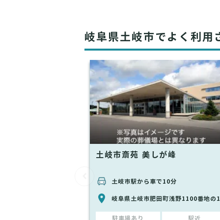
岐阜県土岐市でよく利用
土岐市斎苑 美しが峰
土岐市駅から車で10分
岐阜県土岐市肥田町浅野1100番地の
駐車場あり
駅近