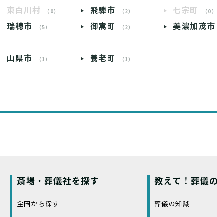
東白川村
飛騨市
七宗町
（0）
（2）
（0
瑞穂市
御嵩町
美濃加茂市
（5）
（2）
山県市
養老町
（1）
（1）
斎場・葬儀社を探す
教えて！葬儀の
全国から探す
葬儀の知識