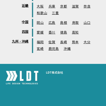
近畿
大阪
兵庫
京都
滋賀
奈良
和歌山
三重
中国
岡山
広島
島根
鳥取
山口
四国
愛媛
香川
徳島
高知
九州・沖縄
福岡
佐賀
長崎
熊本
大分
宮崎
鹿児島
沖縄
LDT株式会社