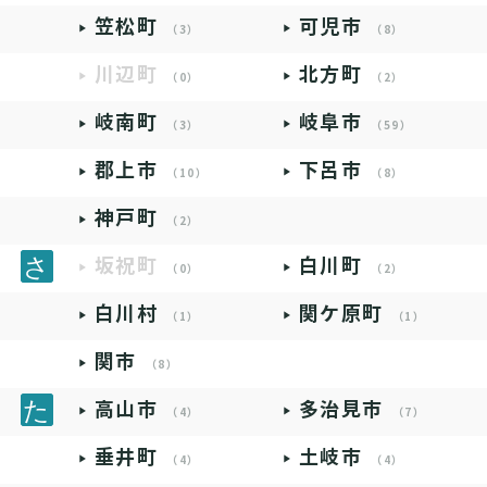
笠松町
可児市
（3）
（8）
川辺町
北方町
（0）
（2）
岐南町
岐阜市
（3）
（59）
郡上市
下呂市
（10）
（8）
神戸町
（2）
坂祝町
白川町
（0）
（2）
白川村
関ケ原町
（1）
（1）
関市
（8）
高山市
多治見市
（4）
（7）
垂井町
土岐市
（4）
（4）