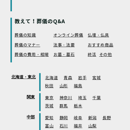
教えて！葬儀のQ&A
葬儀の知識
オンライン葬儀
仏壇・仏具
葬儀のマナー
法事・法要
おすすめ商品
葬儀の費用・相場
お墓・墓石
終活
その他
北海道・東北
北海道
青森
岩手
宮城
秋田
山形
福島
関東
東京
神奈川
埼玉
千葉
茨城
群馬
栃木
中部
愛知
静岡
岐阜
新潟
長野
富山
石川
福井
山梨