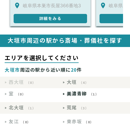
岐阜県本巣市長屋366番地3
岐阜県大垣
詳細をみる
詳
大垣市周辺の駅から斎場・葬儀社を探す
エリアを選択してください
大垣市
周辺の駅から近い順に
20
件
西大垣
大垣
（0）
（4）
室
美濃青柳
（0）
（1）
北大垣
荒尾
（1）
（3）
友江
東赤坂
（0）
（0）