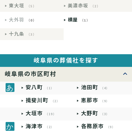
東大垣
美濃赤坂
（5）
（2）
大外羽
横屋
（0）
（1）
十九条
（3）
岐阜県の葬儀社を探す
岐阜県の市区町村
安八町
池田町
（1）
（4）
揖斐川町
恵那市
（2）
（9）
大垣市
大野町
（19）
（3）
海津市
各務原市
（2）
（9）