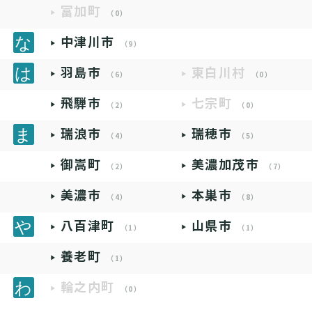
富加町
（0）
中津川市
（9）
羽島市
東白川村
（6）
（0）
飛騨市
七宗町
（2）
（0）
瑞浪市
瑞穂市
（4）
（5）
御嵩町
美濃加茂市
（2）
（7）
美濃市
本巣市
（4）
（8）
八百津町
山県市
（1）
（1）
養老町
（1）
輪之内町
（0）