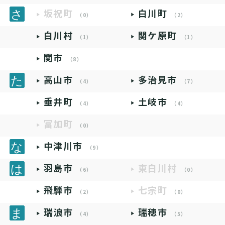
坂祝町
白川町
（0）
（2）
白川村
関ケ原町
（1）
（1）
関市
（8）
高山市
多治見市
（4）
（7）
垂井町
土岐市
（4）
（4）
富加町
（0）
中津川市
（9）
羽島市
東白川村
（6）
（0）
飛騨市
七宗町
（2）
（0）
瑞浪市
瑞穂市
（4）
（5）