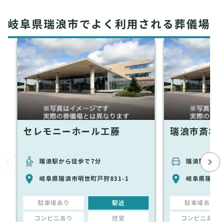
岐阜県瑞浪市でよく利用される葬儀場
セレモニーホール工藤
瑞浪市斎場
瑞浪駅から徒歩で7分
瑞浪駅から
岐阜県瑞浪市明世町戸狩831-1
岐阜県瑞浪市
駐車場あり
駅近
駐車場あり
コンビニあり
控室
コンビニあり