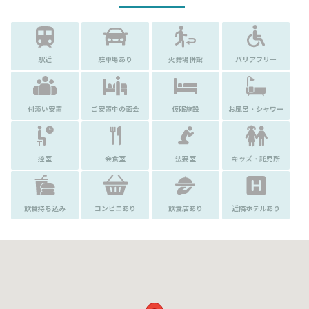
駅近
駐車場あり
火葬場併設
バリアフリー
付添い安置
ご安置中の面会
仮眠施設
お風呂・シャワー
控室
会食室
法要室
キッズ・託児所
飲食持ち込み
コンビニあり
飲食店あり
近隣ホテルあり