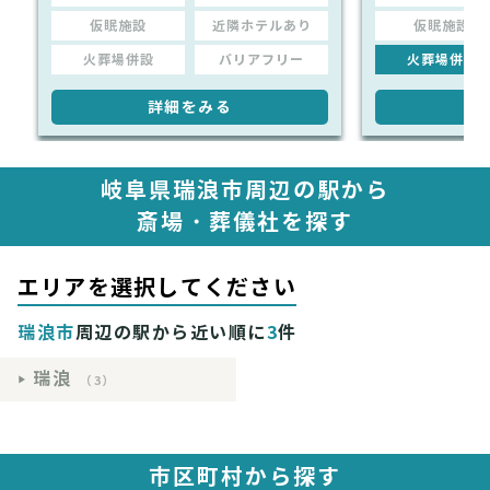
仮眠施設
近隣ホテルあり
仮眠施設
火葬場併設
バリアフリー
火葬場併設
詳細をみる
詳
岐阜県瑞浪市周辺の駅から
斎場・葬儀社を探す
エリアを選択してください
瑞浪市
周辺の駅から近い順に
3
件
瑞浪
（3）
市区町村から探す