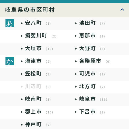
岐阜県の市区町村
安八町
池田町
（1）
（4）
揖斐川町
恵那市
（2）
（9）
大垣市
大野町
（19）
（3）
海津市
各務原市
（2）
（9）
笠松町
可児市
（3）
（8）
川辺町
北方町
（0）
（2）
岐南町
岐阜市
（3）
（59）
郡上市
下呂市
（10）
（8）
神戸町
（2）