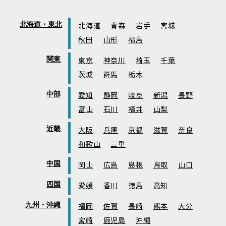
北海道・東北
北海道
青森
岩手
宮城
秋田
山形
福島
関東
東京
神奈川
埼玉
千葉
茨城
群馬
栃木
中部
愛知
静岡
岐阜
新潟
長野
富山
石川
福井
山梨
近畿
大阪
兵庫
京都
滋賀
奈良
和歌山
三重
中国
岡山
広島
島根
鳥取
山口
四国
愛媛
香川
徳島
高知
九州・沖縄
福岡
佐賀
長崎
熊本
大分
宮崎
鹿児島
沖縄