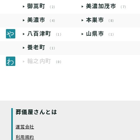
御嵩町
美濃加茂市
（2）
（7）
美濃市
本巣市
（4）
（8）
八百津町
山県市
（1）
（1）
養老町
（1）
輪之内町
（0）
葬儀屋さんとは
運営会社
利用規約