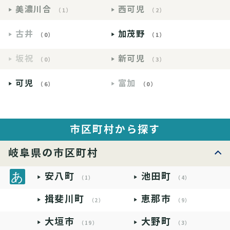
美濃川合
西可児
（1）
（2）
古井
加茂野
（0）
（1）
坂祝
新可児
（0）
（3）
可児
富加
（6）
（0）
市区町村から探す
岐阜県の市区町村
安八町
池田町
（1）
（4）
揖斐川町
恵那市
（2）
（9）
大垣市
大野町
（19）
（3）