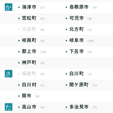
海津市
各務原市
（2）
（9）
笠松町
可児市
（3）
（8）
川辺町
北方町
（0）
（2）
岐南町
岐阜市
（3）
（59）
郡上市
下呂市
（10）
（8）
神戸町
（2）
坂祝町
白川町
（0）
（2）
白川村
関ケ原町
（1）
（1）
関市
（8）
高山市
多治見市
（4）
（7）