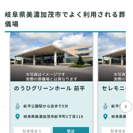
岐阜県美濃加茂市でよく利用される葬
儀場
のうひグリーンホール 前平
セレモニー
前平公園駅から徒歩で5分
前平公園駅
岐阜県美濃加茂市前平町3丁目118
岐阜県美濃加
駐車場あり
駅近
駐車場あり