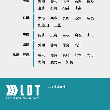
中部
愛知
静岡
岐阜
新潟
長野
富山
石川
福井
山梨
近畿
大阪
兵庫
京都
滋賀
奈良
和歌山
三重
中国
岡山
広島
島根
鳥取
山口
四国
愛媛
香川
徳島
高知
九州・沖縄
福岡
佐賀
長崎
熊本
大分
宮崎
鹿児島
沖縄
LDT株式会社