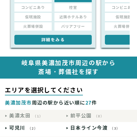
コンビニあり
控室
コンビニあり
仮眠施設
近隣ホテルあり
仮眠施設
火葬場併設
バリアフリー
火葬場併設
詳細をみる
詳
岐阜県美濃加茂市周辺の駅から
斎場・葬儀社を探す
エリアを選択してください
美濃加茂市
周辺の駅から近い順に
27
件
美濃太田
前平公園
（1）
（8）
可児川
日本ライン今渡
（2）
（3）