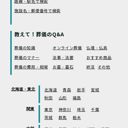
路線・駅名で検索
施設名・郵便番号で検索
教えて！葬儀のQ&A
葬儀の知識
オンライン葬儀
仏壇・仏具
葬儀のマナー
法事・法要
おすすめ商品
葬儀の費用・相場
お墓・墓石
終活
その他
北海道・東北
北海道
青森
岩手
宮城
秋田
山形
福島
関東
東京
神奈川
埼玉
千葉
茨城
群馬
栃木