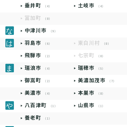
垂井町
土岐市
（4）
（4）
富加町
（0）
中津川市
（9）
羽島市
東白川村
（6）
（0）
飛騨市
七宗町
（2）
（0）
瑞浪市
瑞穂市
（4）
（5）
御嵩町
美濃加茂市
（2）
（7）
美濃市
本巣市
（4）
（8）
八百津町
山県市
（1）
（1）
養老町
（1）