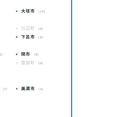
大垣市
）
（19）
川辺町
）
（0）
下呂市
）
（8）
関市
1）
（8）
富加町
）
（0）
）
美濃市
（7）
（4）