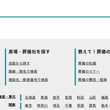
斎場・葬儀社を探す
教えて！葬儀の
全国から探す
葬儀の知識
路線・駅名で検索
葬儀のマナー
施設名・郵便番号で検索
葬儀の費用・相場
海道・東北
北海道
青森
岩手
宮城
秋田
山形
福島
関東
東京
神奈川
埼玉
千葉
茨城
群馬
栃木