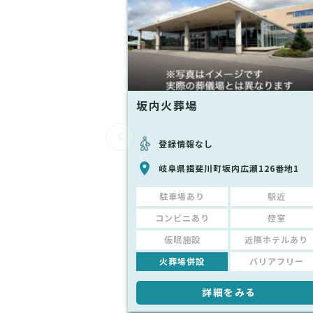
坂内火葬場
登録情報なし
岐阜県揖斐川町坂内広瀬126番地1
駐車場あり
駅近
コンビニあり
控室
仮眠施設
近隣ホテルあり
火葬場併設
バリアフリー
詳細をみる