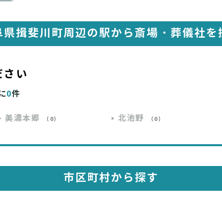
阜県揖斐川町周辺の駅から
斎場・葬儀社を
ださい
に
0
件
美濃本郷
北池野
（0）
（0）
市区町村から探す