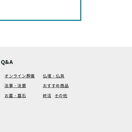
Q&A
オンライン葬儀
仏壇・仏具
法事・法要
おすすめ商品
お墓・墓石
終活
その他