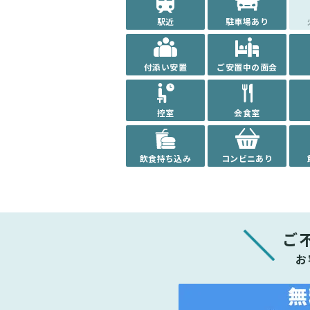
駅近
駐車場あり
付添い安置
ご安置中の面会
控室
会食室
飲食持ち込み
コンビニあり
ご
お