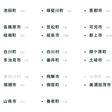
池田町
揖斐川町
恵那市
（4）
（2）
（9
各務原市
笠松町
可児市
（9）
（3）
（8
岐南町
岐阜市
郡上市
（3）
（59）
（10
白川町
白川村
関ケ原町
（2）
（1）
（
多治見市
垂井町
土岐市
（7）
（4）
（4
東白川村
飛騨市
七宗町
（0）
（2）
（0
瑞穂市
御嵩町
美濃加茂市
（5）
（2）
山県市
養老町
（1）
（1）