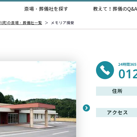
斎場・葬儀社を探す
教えて！
葬儀のQ&
川町の斎場・葬儀社一覧
＞
メモリア揖斐
住所
アクセス