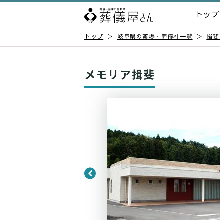
トップ
トップ
＞
岐阜県の斎場・葬儀社一覧
＞
揖斐
メモリア揖斐