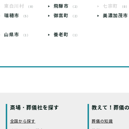
東白川村
飛騨市
七宗町
（0）
（2）
（0
瑞穂市
御嵩町
美濃加茂市
（5）
（2）
山県市
養老町
（1）
（1）
斎場・葬儀社を探す
教えて！葬儀の
全国から探す
葬儀の知識