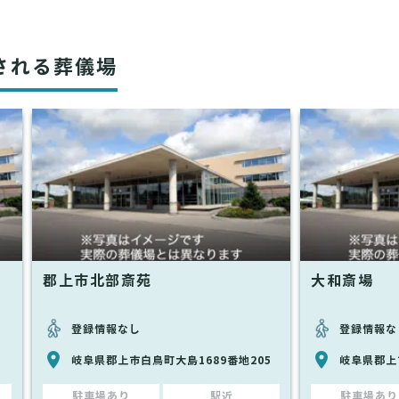
される葬儀場
郡上市北部斎苑
大和斎場
登録情報なし
登録情報な
岐阜県郡上市白鳥町大島1689番地205
岐阜県郡上
駐車場あり
駅近
駐車場あり