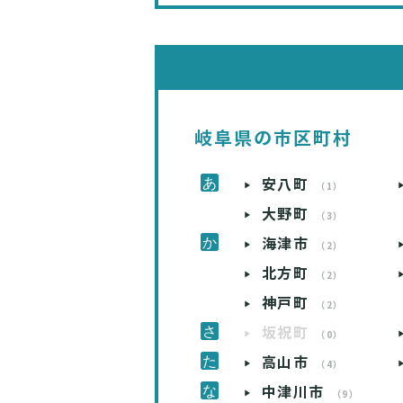
岐阜県の市区町村
安八町
（1）
大野町
（3）
海津市
（2）
北方町
（2）
神戸町
（2）
坂祝町
（0）
高山市
（4）
中津川市
（9）