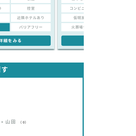
り
控室
コンビニあり
控室
近隣ホテルあり
仮眠施設
近隣ホテルあり
バリアフリー
火葬場併設
バリアフリー
詳細をみる
詳細をみる
探す
山田
（0）