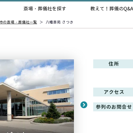
斎場・葬儀社を探す
教えて！
葬儀のQ&
市の斎場・葬儀社一覧
＞
八幡斎苑 さつき
住所
アクセス
参列のお問合せ