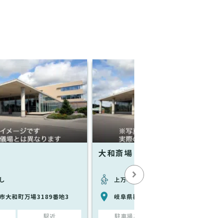
大和斎場
し
上万場駅から徒歩で16分
市大和町万場3189番地3
岐阜県郡上市大和町万場3189-2
駅近
駐車場あり
駅近