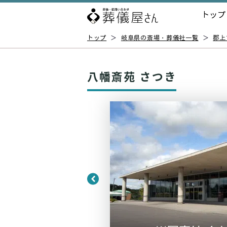
トップ
トップ
＞
岐阜県の斎場・葬儀社一覧
＞
郡上
八幡斎苑 さつき