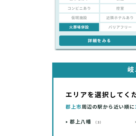
コンビニあり
控室
仮眠施設
近隣ホテルあり
火葬場併設
バリアフリー
詳細をみる
岐
エリアを選択してく
郡上市
周辺の駅から近い順に
郡上八幡
（3）