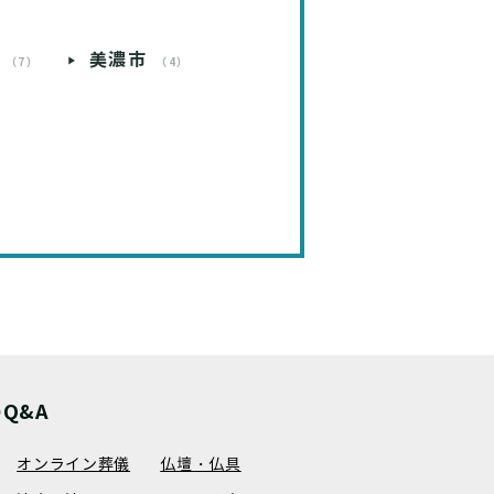
）
美濃市
（7）
（4）
Q&A
オンライン葬儀
仏壇・仏具