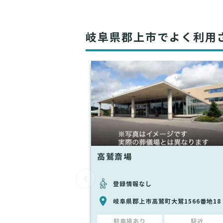
岐阜県郡上市でよく利用
高鷲斎場
登録情報なし
岐阜県郡上市高鷲町大鷲1566番地18
駐車場あり
駅近