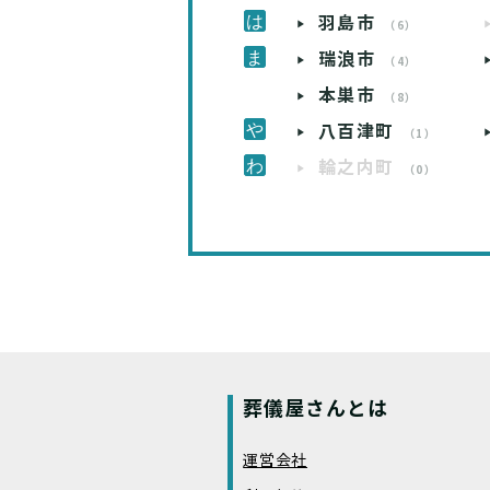
羽島市
（6）
瑞浪市
（4）
本巣市
（8）
八百津町
（1）
輪之内町
（0）
葬儀屋さんとは
運営会社