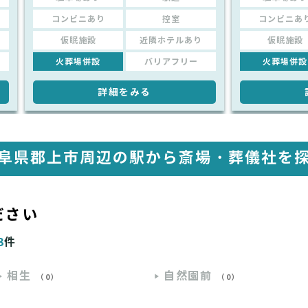
コンビニあり
控室
コンビニあ
仮眠施設
近隣ホテルあり
仮眠施設
火葬場併設
バリアフリー
火葬場併設
詳細をみる
阜県郡上市周辺の駅から
斎場・葬儀社を
ださい
3
件
相生
自然園前
（0）
（0）