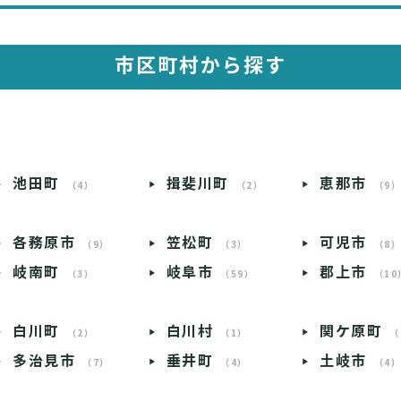
市区町村から探す
池田町
揖斐川町
恵那市
（4）
（2）
（9
各務原市
笠松町
可児市
（9）
（3）
（8
岐南町
岐阜市
郡上市
（3）
（59）
（10
白川町
白川村
関ケ原町
（2）
（1）
（
多治見市
垂井町
土岐市
（7）
（4）
（4