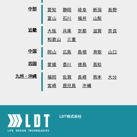
中部
愛知
静岡
岐阜
新潟
長野
富山
石川
福井
山梨
近畿
大阪
兵庫
京都
滋賀
奈良
和歌山
三重
中国
岡山
広島
島根
鳥取
山口
四国
愛媛
香川
徳島
高知
九州・沖縄
福岡
佐賀
長崎
熊本
大分
宮崎
鹿児島
沖縄
LDT株式会社