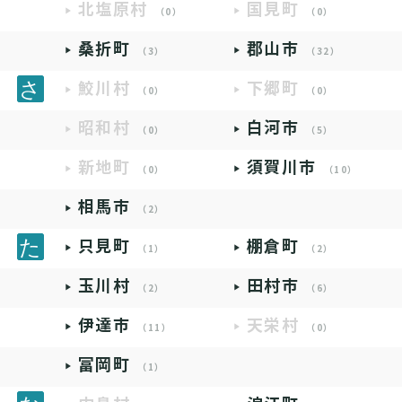
北塩原村
国見町
（0）
（0）
桑折町
郡山市
（3）
（32）
鮫川村
下郷町
（0）
（0）
昭和村
白河市
（0）
（5）
新地町
須賀川市
（0）
（10）
相馬市
（2）
只見町
棚倉町
（1）
（2）
玉川村
田村市
（2）
（6）
伊達市
天栄村
（11）
（0）
富岡町
（1）