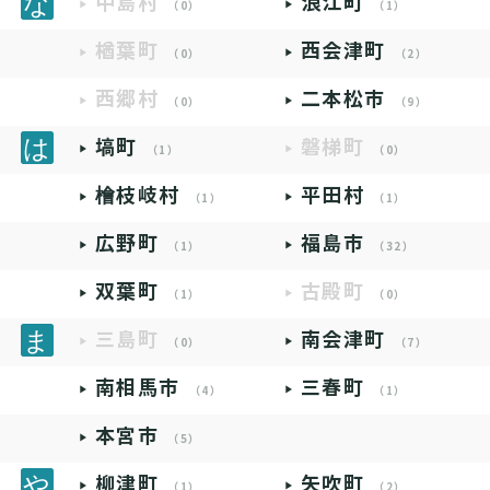
中島村
浪江町
（0）
（1）
楢葉町
西会津町
（0）
（2）
西郷村
二本松市
（0）
（9）
塙町
磐梯町
（1）
（0）
檜枝岐村
平田村
（1）
（1）
広野町
福島市
（1）
（32）
双葉町
古殿町
（1）
（0）
三島町
南会津町
（0）
（7）
南相馬市
三春町
（4）
（1）
本宮市
（5）
柳津町
矢吹町
（1）
（2）