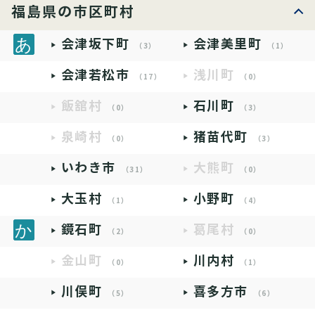
福島県の市区町村
会津坂下町
会津美里町
（3）
（1）
会津若松市
浅川町
（17）
（0）
飯舘村
石川町
（0）
（3）
泉崎村
猪苗代町
（0）
（3）
いわき市
大熊町
（31）
（0）
大玉村
小野町
（1）
（4）
鏡石町
葛尾村
（2）
（0）
金山町
川内村
（0）
（1）
川俣町
喜多方市
（5）
（6）