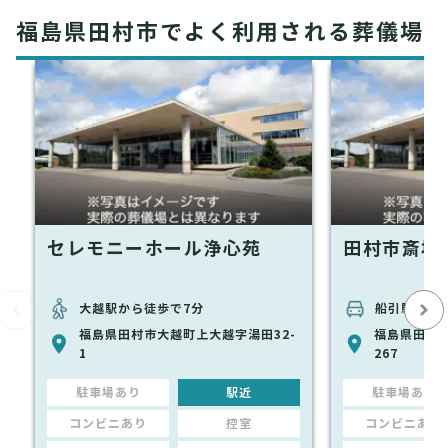
福島県田村市でよく利用される葬儀場
セレモニーホール浄心苑
田村市斎場
大越駅から徒歩で7分
船引駅から
福島県田村市大越町上大越字湯田32-
福島県田村
1
267
駐車場あり
駅近
駐車場あり
コンビニあり
控室
コンビニあり