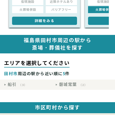
仮眠施設
近隣ホテルあり
仮眠施設
火葬場併設
バリアフリー
火葬場併設
詳細をみる
詳
福島県田村市周辺の駅から
斎場・葬儀社を探す
エリアを選択してください
田村市
周辺の駅から近い順に
5
件
船引
磐城常葉
（3）
（2）
市区町村から探す