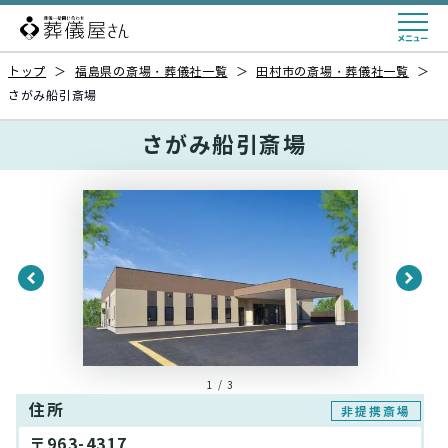
トップ
＞
福島県の斎場・葬儀社一覧
＞
田村市の斎場・葬儀社一覧
＞
さがみ船引斎場
さがみ船引斎場
1 / 3
住所
非提携斎場
〒963-4317