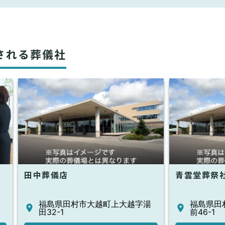
される葬儀社
田中葬儀店
青雲堂葬祭
福島県田村市大越町上大越字湯
福島県田
田32-1
前46-1