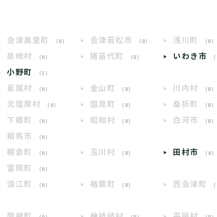
会津美里町
会津若松市
浅川町
（0）
（0）
（0
泉崎村
猪苗代町
いわき市
（0）
（0）
（
小野町
（1）
葛尾村
金山町
川内村
（0）
（0）
（0
北塩原村
国見町
桑折町
（0）
（0）
（0
下郷町
昭和村
白河市
（0）
（0）
（0
相馬市
（0）
棚倉町
玉川村
田村市
（0）
（0）
（4
富岡町
（0）
浪江町
楢葉町
西会津町
（0）
（0）
（
磐梯町
檜枝岐村
平田村