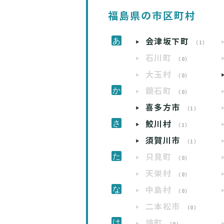
福島県の市区町村
会津坂下町
（1）
石川町
（0）
大玉村
（0）
鏡石町
（0）
喜多方市
（1）
鮫川村
（1）
須賀川市
（1）
只見町
（0）
天栄村
（0）
中島村
（0）
二本松市
（0）
塙町