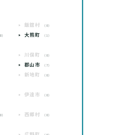
飯舘村
）
（0）
大熊町
8）
（1）
川俣町
）
（0）
郡山市
）
（7）
新地町
）
（0）
伊達市
）
（0）
西郷村
0）
（0）
広野町