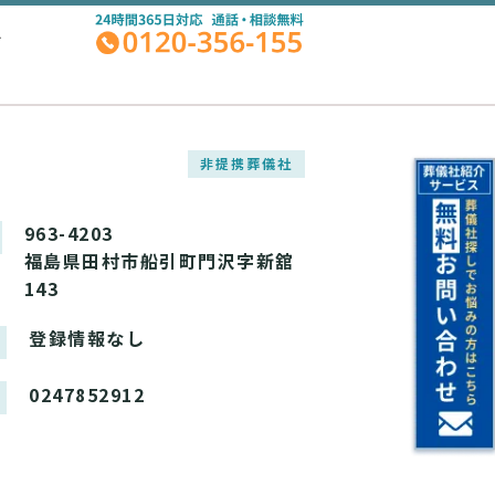
A
非提携葬儀社
963-4203
福島県田村市船引町門沢字新舘
143
登録情報なし
0247852912