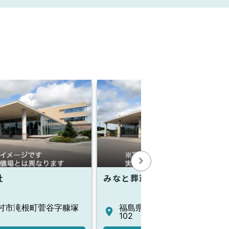
社
みなと葬斎会館
村市滝根町菅谷字糠塚
福島県田村市常葉町常葉字西
102