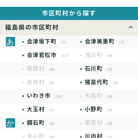
市区町村から探す
福島県の市区町村
会津坂下町
会津美里町
（3）
（1）
会津若松市
浅川町
（17）
（0）
飯舘村
石川町
（0）
（3）
泉崎村
猪苗代町
（0）
（3）
いわき市
大熊町
（31）
（0）
大玉村
小野町
（1）
（4）
鏡石町
葛尾村
（2）
（0）
金山町
川内村
（0）
（1）