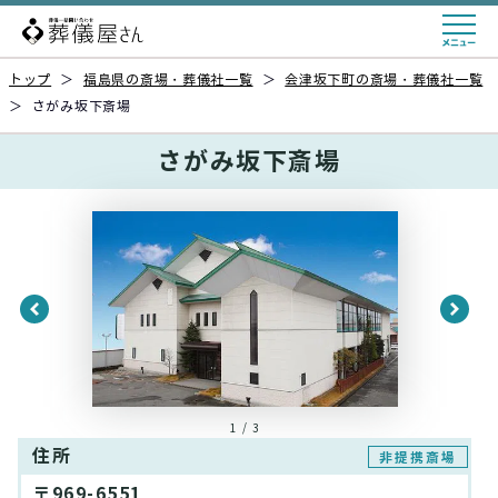
トップ
＞
福島県の斎場・葬儀社一覧
＞
会津坂下町の斎場・葬儀社一覧
＞
さがみ坂下斎場
さがみ坂下斎場
1 / 3
住所
非提携斎場
〒969-6551