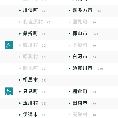
川俣町
喜多方市
（5）
（6）
北塩原村
国見町
（0）
（0）
桑折町
郡山市
（3）
（32）
鮫川村
下郷町
（0）
（0）
昭和村
白河市
（0）
（5）
新地町
須賀川市
（0）
（10）
相馬市
（2）
只見町
棚倉町
（1）
（2）
玉川村
田村市
（2）
（6）
伊達市
天栄村
（11）
（0）