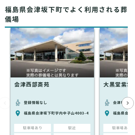
福島県会津坂下町でよく利用される葬
儀場
会津西部斎苑
大黒堂紫雲
登録情報なし
会津坂下駅
福島県会津坂下町宇内中子山4003-4
福島県会津
駐車場あり
駅近
駐車場あり