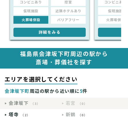
コンビニあり
控室
コンビニあり
仮眠施設
近隣ホテルあり
仮眠施設
火葬場併設
バリアフリー
火葬場併設
詳細をみる
詳
福島県会津坂下町周辺の駅から
斎場・葬儀社を探す
エリアを選択してください
会津坂下町
周辺の駅から近い順に
5
件
会津坂下
若宮
（3）
（0）
塔寺
新鶴
（2）
（0）