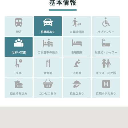
基本情報
駅近
駐車場あり
火葬場併設
バリアフリー
付添い安置
ご安置中の面会
仮眠施設
お風呂・シャワー
控室
会食室
法要室
キッズ・託児所
飲食持ち込み
コンビニあり
飲食店あり
近隣ホテルあり