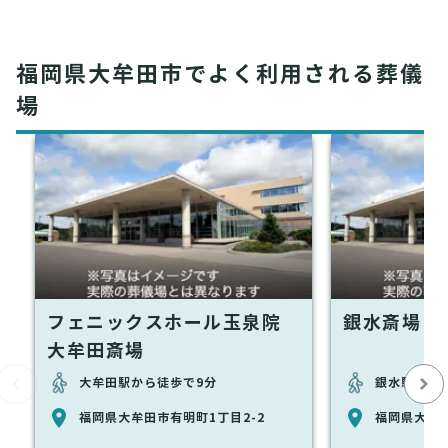
福岡県大牟田市でよく利用される葬儀
場
フェニックスホール玉泉院
銀水斎場
大牟田斎場
大牟田駅から徒歩で9分
銀水駅から
福岡県大牟田市有明町1丁目2-2
福岡県大牟田