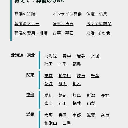
教えて！葬儀のQ&A
葬儀の知識
オンライン葬儀
仏壇・仏具
葬儀のマナー
法事・法要
おすすめ商品
葬儀の費用・相場
お墓・墓石
終活
その他
北海道・東北
北海道
青森
岩手
宮城
秋田
山形
福島
関東
東京
神奈川
埼玉
千葉
茨城
群馬
栃木
中部
愛知
静岡
岐阜
新潟
長野
富山
石川
福井
山梨
近畿
大阪
兵庫
京都
滋賀
奈良
和歌山
三重