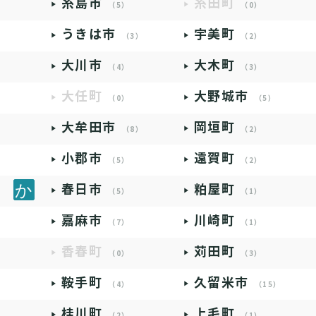
糸島市
糸田町
（5）
（0）
うきは市
宇美町
（3）
（2）
大川市
大木町
（4）
（3）
大任町
大野城市
（0）
（5）
大牟田市
岡垣町
（8）
（2）
小郡市
遠賀町
（5）
（2）
春日市
粕屋町
（5）
（1）
嘉麻市
川崎町
（7）
（1）
香春町
苅田町
（0）
（3）
鞍手町
久留米市
（4）
（15）
桂川町
上毛町
（2）
（1）