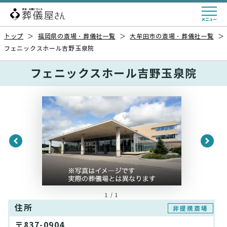
トップ
＞
福岡県の斎場・葬儀社一覧
＞
大牟田市の斎場・葬儀社一覧
＞
フェニックスホール吉野玉泉院
フェニックスホール吉野玉泉院
1 / 1
住所
非提携斎場
〒837-0904