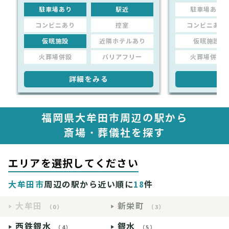
駐車場あり
駅近
駐車場あり
コンビニあり
控室
コンビニあり
仮眠施設
近隣ホテルあり
仮眠施設
火葬場併設
バリアフリー
火葬場併設
詳細をみる
詳
福岡県大牟田市周辺の駅から
斎場・葬儀社を探す
エリアを選択してください
大牟田市
周辺の駅から近い順に
18
件
大牟田
新栄町
（0）
（3）
西鉄銀水
銀水
（4）
（5）