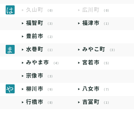
久山町
広川町
（0）
（0）
福智町
福津市
（3）
（1）
豊前市
（2）
水巻町
みやこ町
（1）
（3）
みやま市
宮若市
（4）
（5）
宗像市
（3）
柳川市
八女市
（9）
（7）
行橋市
吉富町
（8）
（1）