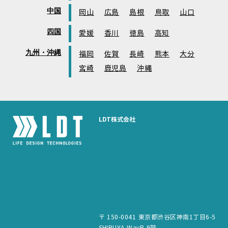
中国
岡山
広島
島根
鳥取
山口
四国
愛媛
香川
徳島
高知
九州・沖縄
福岡
佐賀
長崎
熊本
大分
宮崎
鹿児島
沖縄
LDT株式会社
〒 150-0041 東京都渋谷区神南1丁目6-5
SHIBUYA WayP 9階