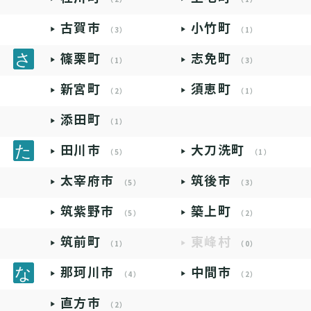
古賀市
小竹町
（3）
（1）
篠栗町
志免町
（1）
（3）
新宮町
須恵町
（2）
（1）
添田町
（1）
田川市
大刀洗町
（5）
（1）
太宰府市
筑後市
（5）
（3）
筑紫野市
築上町
（5）
（2）
筑前町
東峰村
（1）
（0）
那珂川市
中間市
（4）
（2）
直方市
（2）