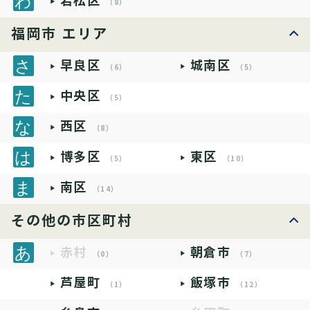
若松区
（8）
福岡市 エリア
早良区
城南区
（6）
（5）
中央区
（5）
西区
（8）
博多区
東区
（5）
（10）
南区
（14）
その他の市区町村
赤村
朝倉市
（0）
（7）
芦屋町
飯塚市
（1）
（12）