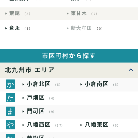
荒尾
東甘木
（3）
（2）
倉永
新大牟田
（1）
（0）
市区町村から探す
北九州市 エリア
小倉北区
小倉南区
（6）
（8）
戸畑区
（4）
門司区
（9）
八幡西区
八幡東区
（17）
（6）