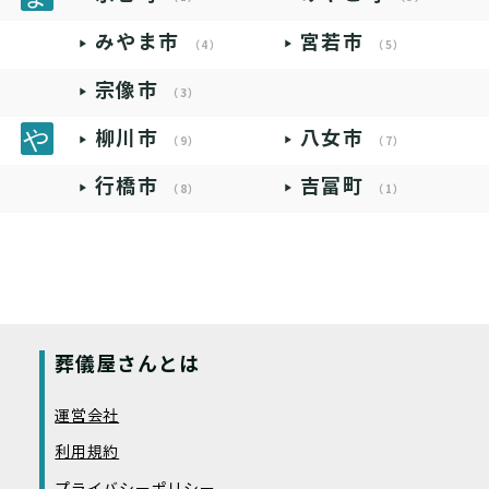
みやま市
宮若市
（4）
（5）
宗像市
（3）
柳川市
八女市
（9）
（7）
行橋市
吉富町
（8）
（1）
葬儀屋さんとは
運営会社
利用規約