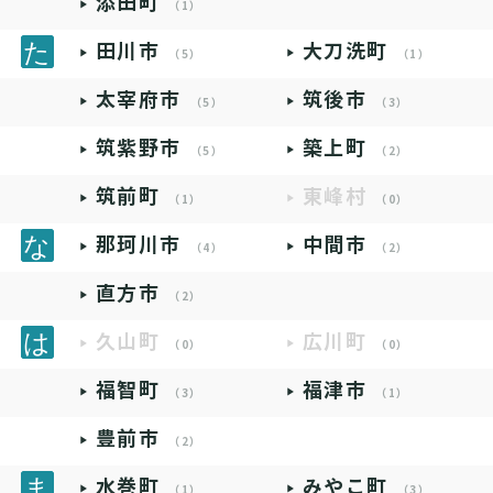
添田町
（1）
田川市
大刀洗町
（5）
（1）
太宰府市
筑後市
（5）
（3）
筑紫野市
築上町
（5）
（2）
筑前町
東峰村
（1）
（0）
那珂川市
中間市
（4）
（2）
直方市
（2）
久山町
広川町
（0）
（0）
福智町
福津市
（3）
（1）
豊前市
（2）
水巻町
みやこ町
（1）
（3）