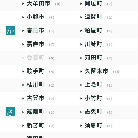
大牟田市
岡垣町
（8）
（2）
小郡市
遠賀町
（5）
（2）
春日市
粕屋町
（5）
（1）
嘉麻市
川崎町
（7）
（1）
香春町
苅田町
（0）
（3）
鞍手町
久留米市
（4）
（15）
桂川町
上毛町
（2）
（1）
古賀市
小竹町
（3）
（1）
篠栗町
志免町
（1）
（3）
新宮町
須恵町
（2）
（1）