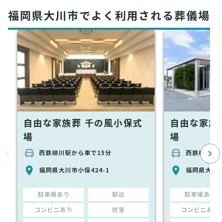
福岡県大川市でよく利用される葬儀場
自由な家族葬 千の風小保式
自由な家族
場
場
西鉄柳川駅から車で15分
西鉄柳川駅か
福岡県大川市小保424-1
福岡県大川市
駐車場あり
駅近
駐車場あり
コンビニあり
控室
コンビニあり