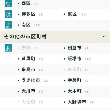
西区
（8）
博多区
東区
（5）
（10）
南区
（14）
その他の市区町村
赤村
朝倉市
（0）
（7）
芦屋町
飯塚市
（1）
（12）
糸島市
糸田町
（5）
（0）
うきは市
宇美町
（3）
（2）
大川市
大木町
（4）
（3）
大任町
大野城市
（0）
（5）