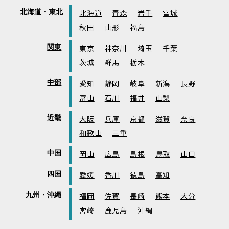
北海道・東北
北海道
青森
岩手
宮城
秋田
山形
福島
関東
東京
神奈川
埼玉
千葉
茨城
群馬
栃木
中部
愛知
静岡
岐阜
新潟
長野
富山
石川
福井
山梨
近畿
大阪
兵庫
京都
滋賀
奈良
和歌山
三重
中国
岡山
広島
島根
鳥取
山口
四国
愛媛
香川
徳島
高知
九州・沖縄
福岡
佐賀
長崎
熊本
大分
宮崎
鹿児島
沖縄