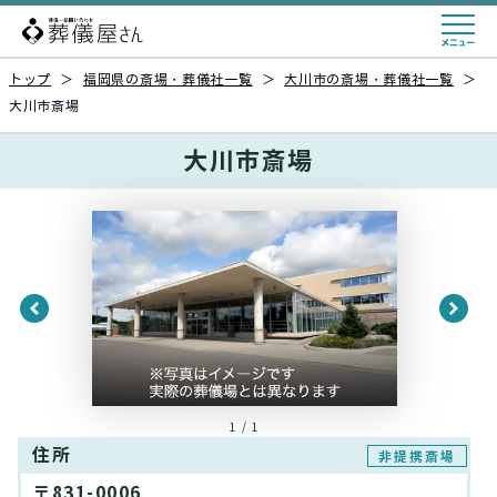
トップ
＞
福岡県の斎場・葬儀社一覧
＞
大川市の斎場・葬儀社一覧
＞
大川市斎場
大川市斎場
1 / 1
住所
非提携斎場
〒831-0006