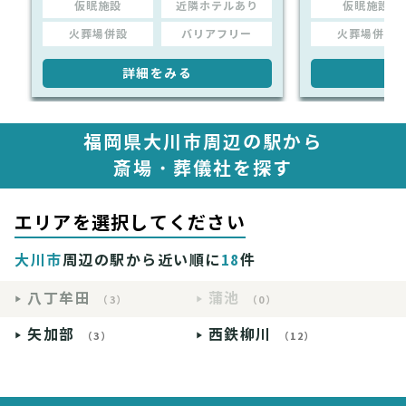
仮眠施設
近隣ホテルあり
仮眠施設
火葬場併設
バリアフリー
火葬場併設
詳細をみる
詳
福岡県大川市周辺の駅から
斎場・葬儀社を探す
エリアを選択してください
大川市
周辺の駅から近い順に
18
件
八丁牟田
蒲池
（3）
（0）
矢加部
西鉄柳川
（3）
（12）