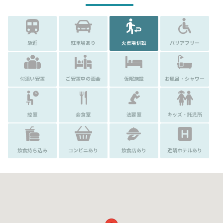
駅近
駐車場あり
火葬場併設
バリアフリー
付添い安置
ご安置中の面会
仮眠施設
お風呂・シャワー
控室
会食室
法要室
キッズ・託児所
飲食持ち込み
コンビニあり
飲食店あり
近隣ホテルあり