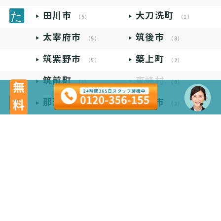
田川市
大刀洗町
（5）
（1）
太宰府市
筑後市
（5）
（3）
筑紫野市
築上町
（5）
（2）
筑前町
東峰村
（1）
（0）
無料
那珂川市
中間市
（4）
（2）
直方市
（2）
久山町
広川町
（0）
（0）
福智町
福津市
（3）
（1）
豊前市
（2）
水巻町
みやこ町
（1）
（3）