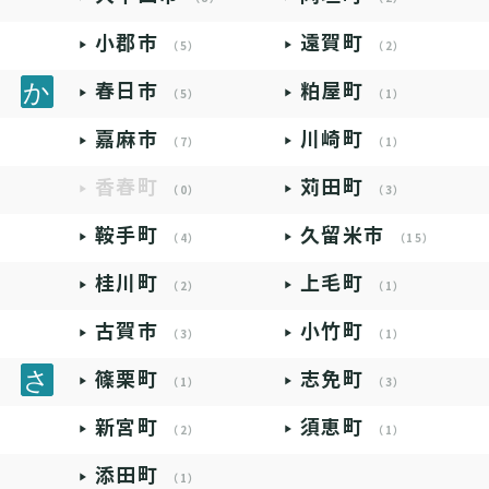
小郡市
遠賀町
（5）
（2）
春日市
粕屋町
（5）
（1）
嘉麻市
川崎町
（7）
（1）
香春町
苅田町
（0）
（3）
鞍手町
久留米市
（4）
（15）
桂川町
上毛町
（2）
（1）
古賀市
小竹町
（3）
（1）
篠栗町
志免町
（1）
（3）
新宮町
須恵町
（2）
（1）
添田町
（1）