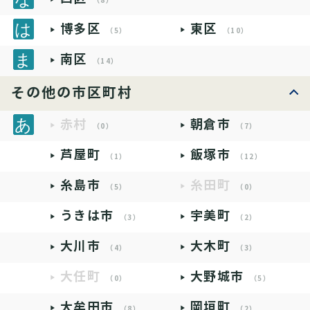
（8）
博多区
東区
（5）
（10）
南区
（14）
その他の市区町村
赤村
朝倉市
（0）
（7）
芦屋町
飯塚市
（1）
（12）
糸島市
糸田町
（5）
（0）
うきは市
宇美町
（3）
（2）
大川市
大木町
（4）
（3）
大任町
大野城市
（0）
（5）
大牟田市
岡垣町
（8）
（2）