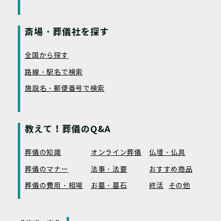
斎場・葬儀社を探す
全国から探す
路線・駅名で検索
施設名・郵便番号で検索
教えて！葬儀のQ&A
葬儀の知識
オンライン葬儀
仏壇・仏具
葬儀のマナー
法事・法要
おすすめ商品
葬儀の費用・相場
お墓・墓石
終活
その他