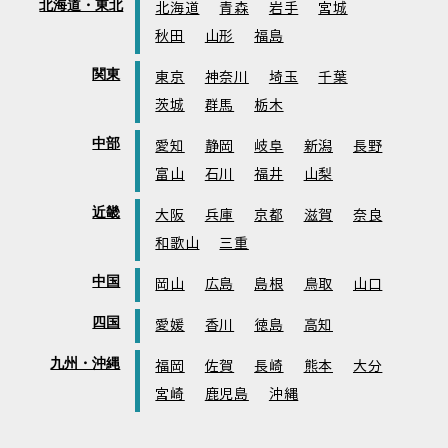
北海道・東北
北海道
青森
岩手
宮城
秋田
山形
福島
関東
東京
神奈川
埼玉
千葉
茨城
群馬
栃木
中部
愛知
静岡
岐阜
新潟
長野
富山
石川
福井
山梨
近畿
大阪
兵庫
京都
滋賀
奈良
和歌山
三重
中国
岡山
広島
島根
鳥取
山口
四国
愛媛
香川
徳島
高知
九州・沖縄
福岡
佐賀
長崎
熊本
大分
宮崎
鹿児島
沖縄