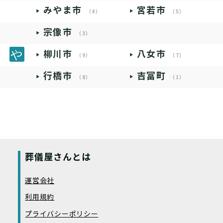
みやま市
宮若市
（4）
（5）
宗像市
（3）
柳川市
八女市
（9）
（7）
行橋市
吉富町
（8）
（1）
葬儀屋さんとは
運営会社
利用規約
プライバシーポリシー