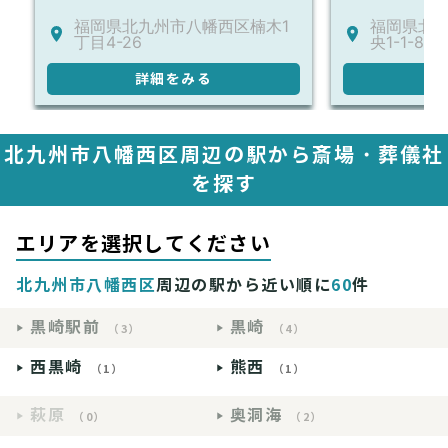
福岡県北九州市八幡西区楠木1
福岡県北
丁目4-26
央1-1-8
詳細をみる
詳
北九州市八幡西区周辺の駅から斎場・葬儀社
を探す
エリアを選択してください
北九州市八幡西区
周辺の駅から近い順に
60
件
黒崎駅前
黒崎
（3）
（4）
西黒崎
熊西
（1）
（1）
萩原
奥洞海
（0）
（2）