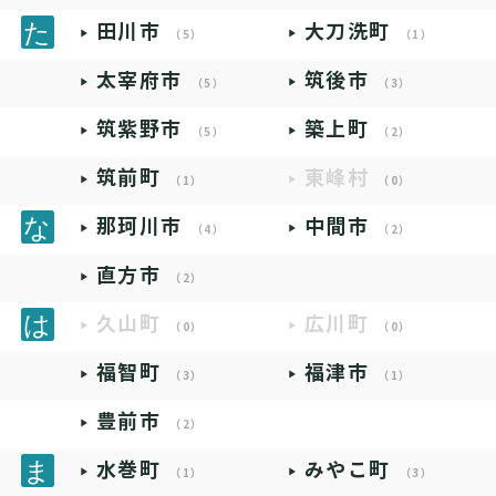
田川市
大刀洗町
（5）
（1）
太宰府市
筑後市
（5）
（3）
筑紫野市
築上町
（5）
（2）
筑前町
東峰村
（1）
（0）
那珂川市
中間市
（4）
（2）
直方市
（2）
久山町
広川町
（0）
（0）
福智町
福津市
（3）
（1）
豊前市
（2）
水巻町
みやこ町
（1）
（3）