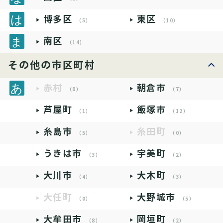
博多区
東区
（5）
（10）
南区
（14）
その他の市区町村
赤村
朝倉市
（0）
（7）
芦屋町
飯塚市
（1）
（12）
糸島市
糸田町
（5）
（0）
うきは市
宇美町
（3）
（2）
大川市
大木町
（4）
（3）
大任町
大野城市
（0）
（5）
大牟田市
岡垣町
（8）
（2）