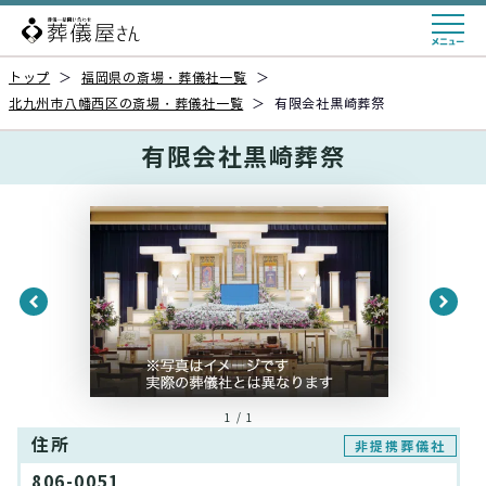
トップ
＞
福岡県の斎場・葬儀社一覧
＞
北九州市八幡西区の斎場・葬儀社一覧
＞
有限会社黒崎葬祭
有限会社黒崎葬祭
1 / 1
住所
非提携葬儀社
806-0051