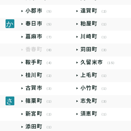
小郡市
遠賀町
（5）
（2）
春日市
粕屋町
（5）
（1）
嘉麻市
川崎町
（7）
（1）
香春町
苅田町
（0）
（3）
鞍手町
久留米市
（4）
（15）
桂川町
上毛町
（2）
（1）
古賀市
小竹町
（3）
（1）
篠栗町
志免町
（1）
（3）
新宮町
須恵町
（2）
（1）
添田町
（1）