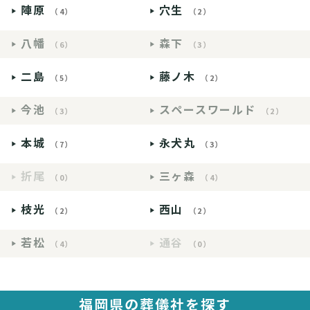
陣原
穴生
（4）
（2）
八幡
森下
（6）
（3）
二島
藤ノ木
（5）
（2）
今池
スペースワールド
（3）
（2）
本城
永犬丸
（7）
（3）
折尾
三ヶ森
（0）
（4）
枝光
西山
（2）
（2）
若松
通谷
（4）
（0）
福岡県の葬儀社を探す