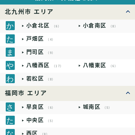
北九州市 エリア
小倉北区
小倉南区
（6）
（8）
戸畑区
（4）
門司区
（9）
八幡西区
八幡東区
（17）
（6）
若松区
（8）
福岡市 エリア
早良区
城南区
（6）
（5）
中央区
（5）
西区
（8）