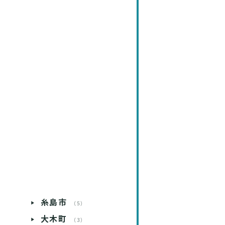
糸島市
）
（5）
大木町
）
（3）