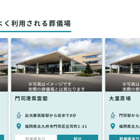
よく利用される葬儀場
門司港紫雲閣
大里斎場
出光美術館駅から徒歩で8分
門司駅から
福岡県北九州市門司区庄司町1-31
福岡県北九
駐車場あり
駅近
駐車場あり