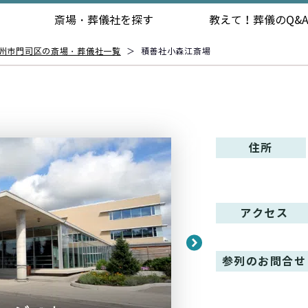
斎場・葬儀社を探す
教えて！
葬儀のQ&
州市門司区の斎場・葬儀社一覧
＞
積善社小森江斎場
住所
アクセス
参列のお問合せ