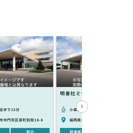
明善社ミナト斎場
徒歩で13分
小森江駅から徒歩で16分
州市門司区原町別院18-6
福岡県北九州市門司区小森江2丁目1-
駅近
駐車場あり
駅近