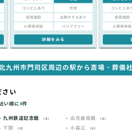
コンビニあり
控室
コンビニあ
仮眠施設
近隣ホテルあり
仮眠施設
火葬場併設
バリアフリー
火葬場併設
詳細をみる
北九州市門司区周辺の駅から
斎場・葬儀
ださい
近い順に
4
件
九州鉄道記念館
出光美術館
（4）
（0）
下関
小森江
（0）
（0）