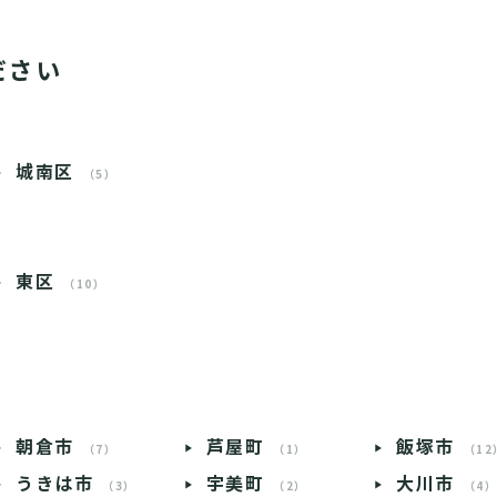
ださい
城南区
（5）
東区
（10）
朝倉市
芦屋町
飯塚市
（7）
（1）
（12
うきは市
宇美町
大川市
（3）
（2）
（4