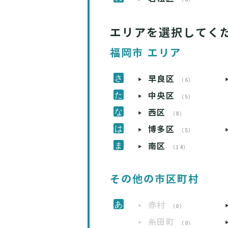
エリアを選択してく
福岡市 エリア
早良区
（6）
中央区
（5）
西区
（8）
博多区
（5）
南区
（14）
その他の市区町村
赤村
（0）
糸田町
（0）