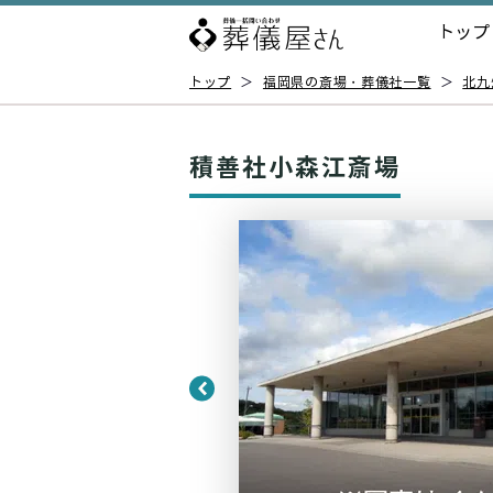
トップ
トップ
＞
福岡県の斎場・葬儀社一覧
＞
北九
積善社小森江斎場