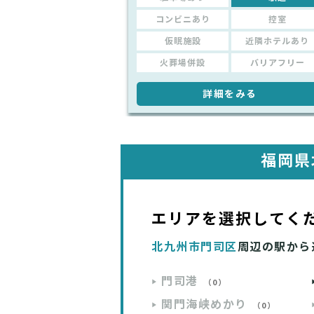
コンビニあり
控室
仮眠施設
近隣ホテルあり
火葬場併設
バリアフリー
詳細をみる
福岡県
エリアを選択してく
北九州市門司区
周辺の駅から
門司港
（0）
関門海峡めかり
（0）