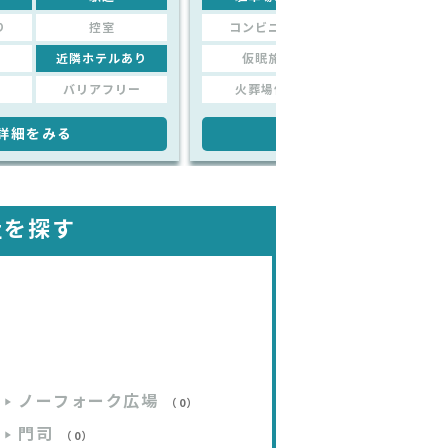
り
控室
コンビニあり
控室
近隣ホテルあり
仮眠施設
近隣ホテルあり
バリアフリー
火葬場併設
バリアフリー
詳細をみる
詳細をみる
社を探す
ノーフォーク広場
（0）
門司
（0）