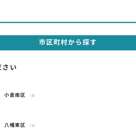
市区町村から探す
ださい
小倉南区
（8）
八幡東区
（6）