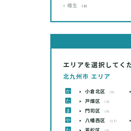
幡生
（0）
エリアを選択してく
北九州市 エリア
小倉北区
（6）
戸畑区
（4）
門司区
（9）
八幡西区
（17）
若松区
（8）