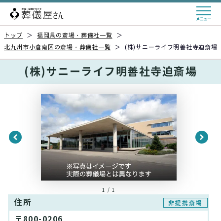
トップ
＞
福岡県の斎場・葬儀社一覧
＞
北九州市小倉南区の斎場・葬儀社一覧
＞
(株)サニーライフ明善社寺迫斎場
(株)サニーライフ明善社寺迫斎場
1 / 1
住所
非提携斎場
〒800-0206