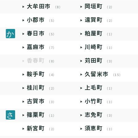
大牟田市
岡垣町
（8）
（2）
小郡市
遠賀町
（5）
（2）
春日市
粕屋町
（5）
（1）
嘉麻市
川崎町
（7）
（1）
香春町
苅田町
（0）
（3）
鞍手町
久留米市
（4）
（15）
桂川町
上毛町
（2）
（1）
古賀市
小竹町
（3）
（1）
篠栗町
志免町
（1）
（3）
新宮町
須恵町
（2）
（1）