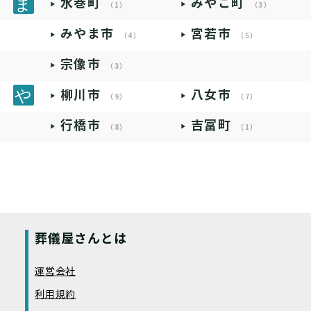
水巻町
みやこ町
（1）
（3）
みやま市
宮若市
（4）
（5）
宗像市
（3）
柳川市
八女市
（9）
（7）
行橋市
吉富町
（8）
（1）
葬儀屋さんとは
運営会社
利用規約