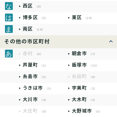
西区
（8）
博多区
東区
（5）
（10）
南区
（14）
その他の市区町村
赤村
朝倉市
（0）
（7）
芦屋町
飯塚市
（1）
（12）
糸島市
糸田町
（5）
（0）
うきは市
宇美町
（3）
（2）
大川市
大木町
（4）
（3）
大任町
大野城市
（0）
（5）