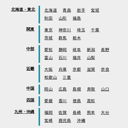
北海道・東北
北海道
青森
岩手
宮城
秋田
山形
福島
関東
東京
神奈川
埼玉
千葉
茨城
群馬
栃木
中部
愛知
静岡
岐阜
新潟
長野
富山
石川
福井
山梨
近畿
大阪
兵庫
京都
滋賀
奈良
和歌山
三重
中国
岡山
広島
島根
鳥取
山口
四国
愛媛
香川
徳島
高知
九州・沖縄
福岡
佐賀
長崎
熊本
大分
宮崎
鹿児島
沖縄