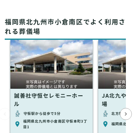
福岡県北九州市小倉南区でよく利用さ
れる葬儀場
誠善社守恒セレモニーホー
JA北九や
ル
場
守恒駅から徒歩で5分
北方駅から
福岡県北九州市小倉南区守恒本町3丁
福岡県北九州
目1