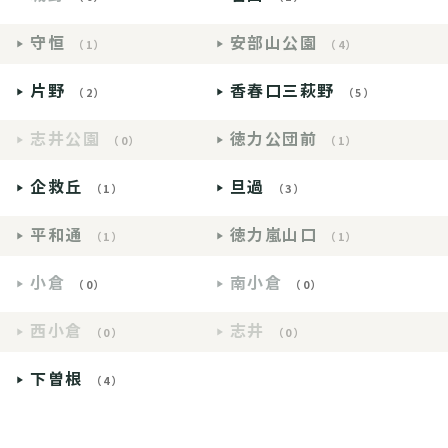
守恒
安部山公園
（1）
（4）
片野
香春口三萩野
（2）
（5）
志井公園
徳力公団前
（0）
（1）
企救丘
旦過
（1）
（3）
平和通
徳力嵐山口
（1）
（1）
小倉
南小倉
（0）
（0）
西小倉
志井
（0）
（0）
下曽根
（4）