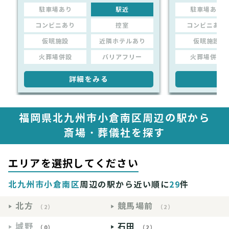
駐車場あり
駅近
駐車場あり
コンビニあり
控室
コンビニあり
仮眠施設
近隣ホテルあり
仮眠施設
火葬場併設
バリアフリー
火葬場併設
詳細をみる
詳
福岡県北九州市小倉南区周辺の駅から
斎場・葬儀社を探す
エリアを選択してください
北九州市小倉南区
周辺の駅から近い順に
29
件
北方
競馬場前
（2）
（2）
城野
石田
（0）
（2）