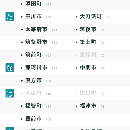
添田町
（1）
田川市
大刀洗町
（5）
（1）
太宰府市
筑後市
（5）
（3）
筑紫野市
築上町
（5）
（2）
筑前町
東峰村
（1）
（0）
那珂川市
中間市
（4）
（2）
直方市
（2）
久山町
広川町
（0）
（0）
福智町
福津市
（3）
（1）
豊前市
（2）