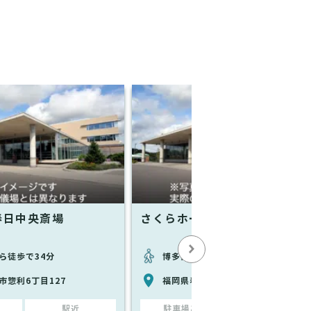
春日中央斎場
さくらホール
ら徒歩で34分
博多南駅から徒歩で21分
市惣利6丁目127
福岡県春日市昇町4丁目81-9
駅近
駐車場あり
駅近