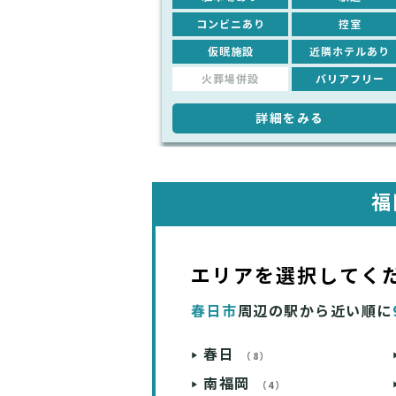
コンビニあり
控室
仮眠施設
近隣ホテルあり
火葬場併設
バリアフリー
詳細をみる
福
エリアを選択してく
春日市
周辺の駅から近い順に
春日
（8）
南福岡
（4）