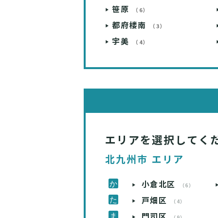
笹原
（6）
都府楼南
（3）
宇美
（4）
エリアを選択してく
北九州市 エリア
小倉北区
（6）
戸畑区
（4）
門司区
（9）