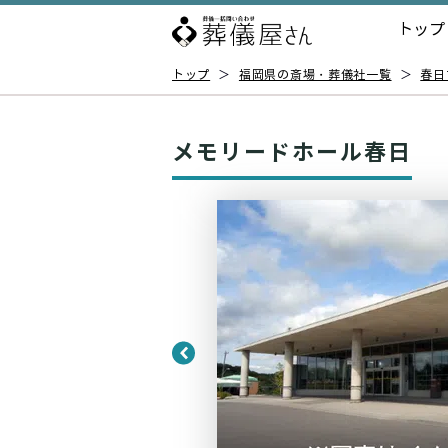
トップ
トップ
＞
福岡県の斎場・葬儀社一覧
＞
春日
メモリードホール春日