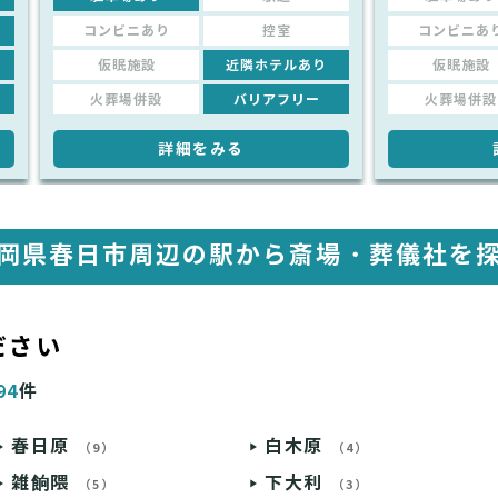
コンビニあり
控室
コンビニあ
仮眠施設
近隣ホテルあり
仮眠施設
火葬場併設
バリアフリー
火葬場併設
詳細をみる
岡県春日市周辺の駅から
斎場・葬儀社を
ださい
94
件
春日原
白木原
（9）
（4）
雑餉隈
下大利
（5）
（3）