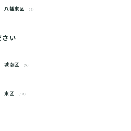
八幡東区
（6）
ださい
城南区
（5）
東区
（10）