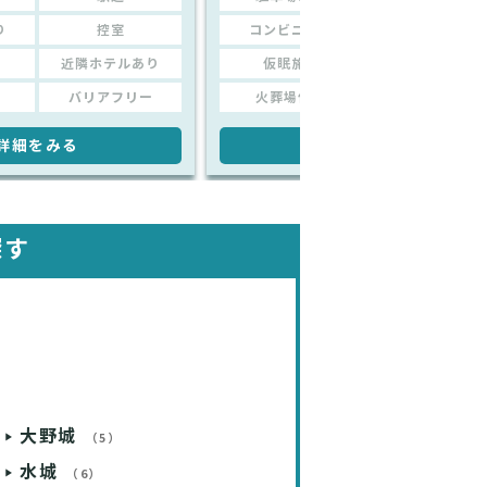
り
控室
コンビニあり
控室
近隣ホテルあり
仮眠施設
近隣ホテルあり
バリアフリー
火葬場併設
バリアフリー
詳細をみる
詳細をみる
探す
大野城
（5）
水城
（6）