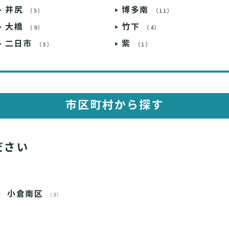
井尻
博多南
（5）
（11）
大橋
竹下
（9）
（4）
二日市
紫
（3）
（1）
市区町村から探す
ださい
小倉南区
（8）