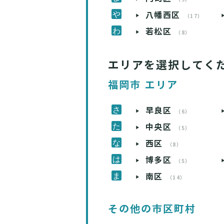
八幡西区
（17）
若松区
（8）
エリアを選択してく
福岡市 エリア
早良区
（6）
中央区
（5）
西区
（8）
博多区
（5）
南区
（14）
その他の市区町村