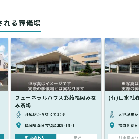
される葬儀場
フューネラルハウス彩苑福岡みな
(有)山水社
み斎場
井尻駅から徒歩で11分
大野城駅か
福岡県春日市須玖北9-19-1
福岡県春日
駐車場あり
駅近
駐車場あり