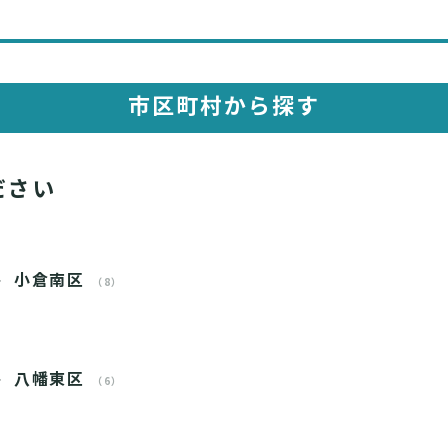
市区町村から探す
ださい
小倉南区
（8）
八幡東区
（6）