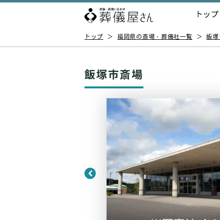
トップ
トップ
＞
福岡県の斎場・葬儀社一覧
＞
飯塚
飯塚市斎場