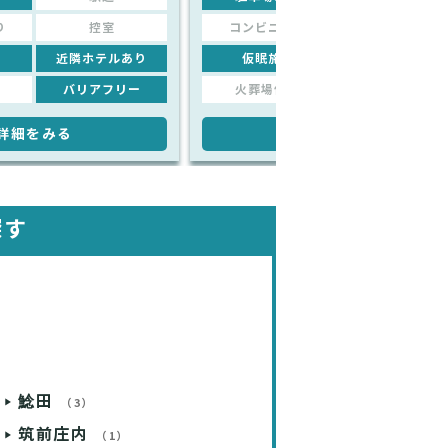
り
控室
コンビニあり
控室
近隣ホテルあり
仮眠施設
近隣ホテルあり
バリアフリー
火葬場併設
バリアフリー
詳細をみる
詳細をみる
探す
鯰田
（3）
筑前庄内
（1）