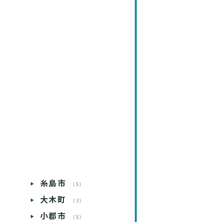
糸島市
）
（5）
大木町
）
（3）
小郡市
）
（5）