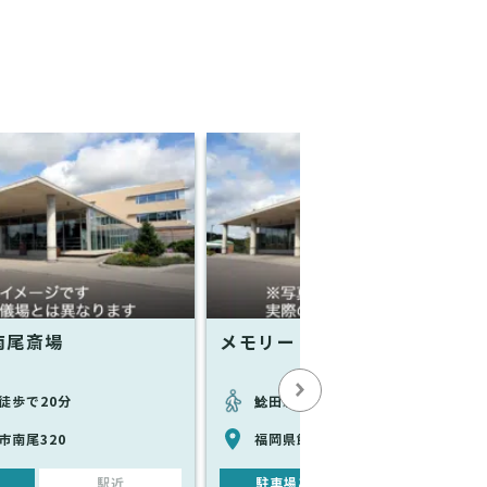
南尾斎場
メモリードホール飯塚中央
徒歩で20分
鯰田駅から徒歩で18分
市南尾320
福岡県飯塚市柳橋265-3
駅近
駐車場あり
駅近