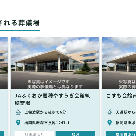
される葬儀場
JAふくおか嘉穂やすらぎ会館筑
こすも会館
穂斎場
上穂波駅から徒歩で6分
天道駅から
福岡県飯塚市長尾1247-1
福岡県飯塚
駐車場あり
駅近
駐車場あり