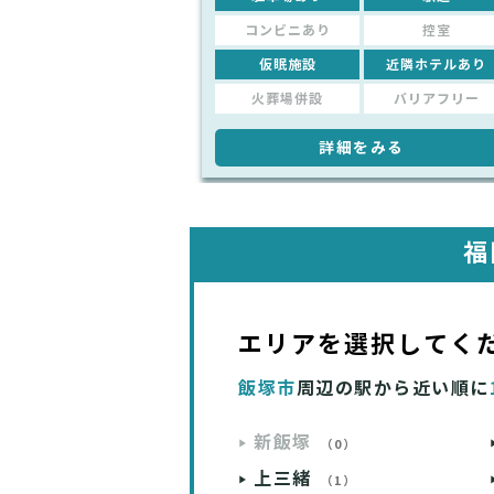
コンビニあり
控室
仮眠施設
近隣ホテルあり
火葬場併設
バリアフリー
詳細をみる
福
エリアを選択してく
飯塚市
周辺の駅から近い順に
新飯塚
（0）
上三緒
（1）