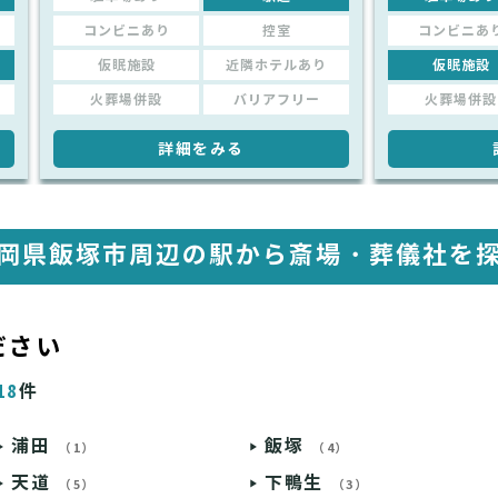
コンビニあり
控室
コンビニあ
仮眠施設
近隣ホテルあり
仮眠施設
火葬場併設
バリアフリー
火葬場併設
詳細をみる
岡県飯塚市周辺の駅から
斎場・葬儀社を
ださい
18
件
浦田
飯塚
（1）
（4）
天道
下鴨生
（5）
（3）