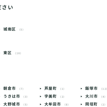
ださい
城南区
（5）
東区
（10）
朝倉市
芦屋町
飯塚市
（7）
（1）
（12
うきは市
宇美町
大川市
（3）
（2）
（4
大野城市
大牟田市
岡垣町
（5）
（8）
（2