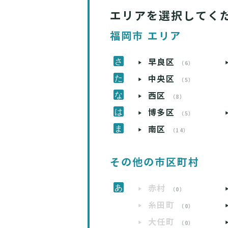
エリアを選択してく
福岡市 エリア
早良区
（6）
中央区
（5）
西区
（8）
博多区
（5）
南区
（14）
その他の市区町村
赤村
（0）
糸田町
（0）
大任町
（0）