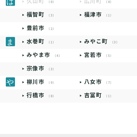
久山町
広川町
（0）
（0）
福智町
福津市
（3）
（1）
豊前市
（2）
水巻町
みやこ町
（1）
（3）
みやま市
宮若市
（4）
（5）
宗像市
（3）
柳川市
八女市
（9）
（7）
行橋市
吉富町
（8）
（1）