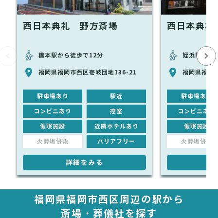
西日本典礼 野方斎場
西日本典礼
橋本駅から徒歩で12分
姪浜駅から徒
福岡県福岡市西区壱岐団地136-21
福岡県福岡市
駐車場あり
駅近
駐車場あり
コンビニあり
控室
コンビニあり
仮眠施設
近隣ホテルあり
仮眠施設
火葬場併設
バリアフリー
火葬場併設
詳細をみる
詳
福岡県福岡市西区周辺の駅から
斎場・葬儀社を探す