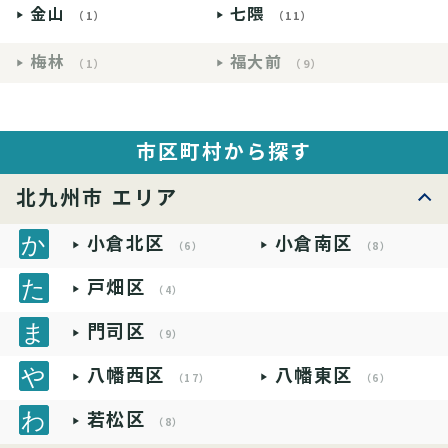
金山
七隈
（1）
（11）
梅林
福大前
（1）
（9）
市区町村から探す
北九州市 エリア
小倉北区
小倉南区
（6）
（8）
戸畑区
（4）
門司区
（9）
八幡西区
八幡東区
（17）
（6）
若松区
（8）