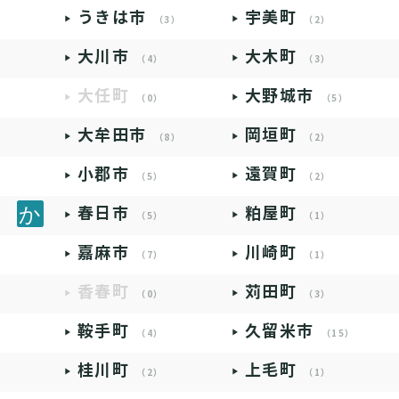
うきは市
宇美町
（3）
（2）
大川市
大木町
（4）
（3）
大任町
大野城市
（0）
（5）
大牟田市
岡垣町
（8）
（2）
小郡市
遠賀町
（5）
（2）
春日市
粕屋町
（5）
（1）
嘉麻市
川崎町
（7）
（1）
香春町
苅田町
（0）
（3）
鞍手町
久留米市
（4）
（15）
桂川町
上毛町
（2）
（1）