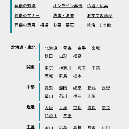
葬儀の知識
オンライン葬儀
仏壇・仏具
葬儀のマナー
法事・法要
おすすめ商品
葬儀の費用・相場
お墓・墓石
終活
その他
北海道・東北
北海道
青森
岩手
宮城
秋田
山形
福島
関東
東京
神奈川
埼玉
千葉
茨城
群馬
栃木
中部
愛知
静岡
岐阜
新潟
長野
富山
石川
福井
山梨
近畿
大阪
兵庫
京都
滋賀
奈良
和歌山
三重
中国
岡山
広島
島根
鳥取
山口