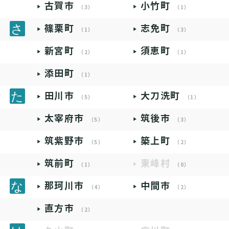
古賀市
小竹町
（3）
（1）
篠栗町
志免町
（1）
（3）
新宮町
須恵町
（2）
（1）
添田町
（1）
田川市
大刀洗町
（5）
（1）
太宰府市
筑後市
（5）
（3）
筑紫野市
築上町
（5）
（2）
筑前町
東峰村
（1）
（0）
那珂川市
中間市
（4）
（2）
直方市
（2）