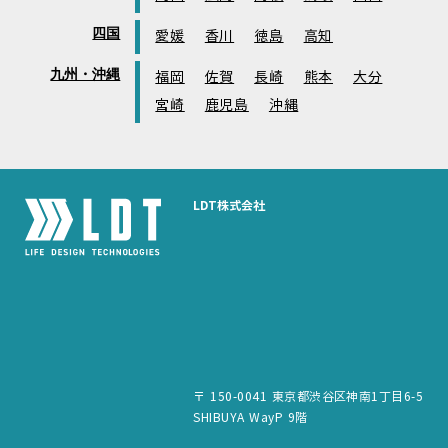
四国
愛媛
香川
徳島
高知
九州・沖縄
福岡
佐賀
長崎
熊本
大分
宮崎
鹿児島
沖縄
LDT株式会社
〒 150-0041 東京都渋谷区神南1丁目6-5
SHIBUYA WayP 9階