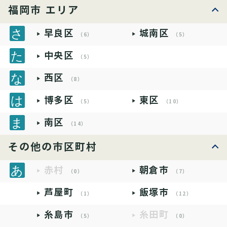
福岡市 エリア
早良区
城南区
（6）
（5）
中央区
（5）
西区
（8）
博多区
東区
（5）
（10）
南区
（14）
その他の市区町村
赤村
朝倉市
（0）
（7）
芦屋町
飯塚市
（1）
（12）
糸島市
糸田町
（5）
（0）