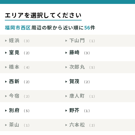
エリアを選択してください
福岡市西区
周辺の駅から近い順に
56
件
姪浜
下山門
（3）
（1）
室見
藤崎
（2）
（3）
橋本
次郎丸
（4）
（5）
西新
賀茂
（2）
（2）
今宿
唐人町
（2）
（1）
別府
野芥
（5）
（1）
茶山
六本松
（1）
（2）