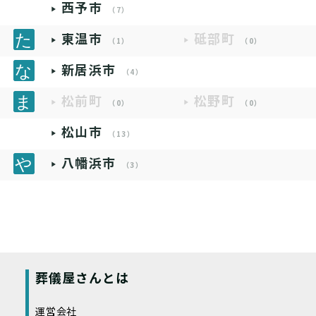
西予市
（7）
東温市
砥部町
（1）
（0）
新居浜市
（4）
松前町
松野町
（0）
（0）
松山市
（13）
八幡浜市
（3）
葬儀屋さんとは
運営会社