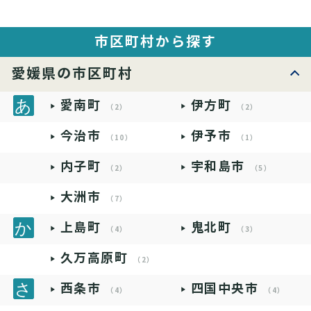
市区町村から探す
愛媛県の市区町村
愛南町
伊方町
（2）
（2）
今治市
伊予市
（10）
（1）
内子町
宇和島市
（2）
（5）
大洲市
（7）
上島町
鬼北町
（4）
（3）
久万高原町
（2）
西条市
四国中央市
（4）
（4）