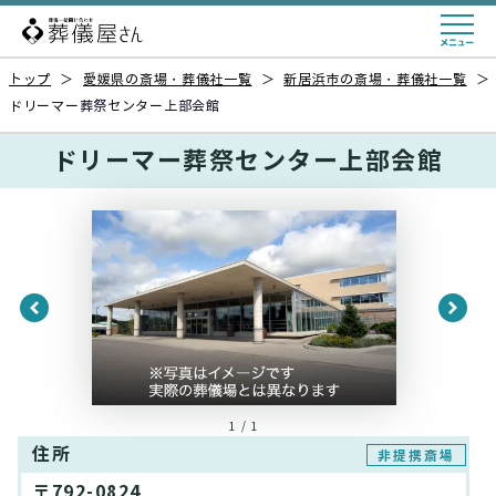
トップ
＞
愛媛県の斎場・葬儀社一覧
＞
新居浜市の斎場・葬儀社一覧
＞
ドリーマー葬祭センター上部会館
ドリーマー葬祭センター上部会館
1 / 1
住所
非提携斎場
〒792-0824