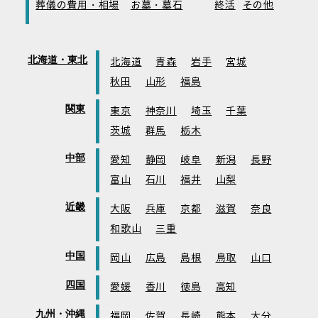
葬儀の費用・相場
お墓・墓石
終活
その他
北海道・東北
北海道
青森
岩手
宮城
秋田
山形
福島
関東
東京
神奈川
埼玉
千葉
茨城
群馬
栃木
中部
愛知
静岡
岐阜
新潟
長野
富山
石川
福井
山梨
近畿
大阪
兵庫
京都
滋賀
奈良
和歌山
三重
中国
岡山
広島
島根
鳥取
山口
四国
愛媛
香川
徳島
高知
九州・沖縄
福岡
佐賀
長崎
熊本
大分