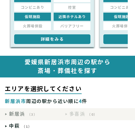
コンビニあり
控室
コンビニあり
仮眠施設
近隣ホテルあり
仮眠施設
火葬場併設
バリアフリー
火葬場併設
詳細をみる
詳
愛媛県新居浜市周辺の駅から
斎場・葬儀社を探す
エリアを選択してください
新居浜市
周辺の駅から近い順に
4
件
新居浜
多喜浜
（3）
（0）
中萩
（1）