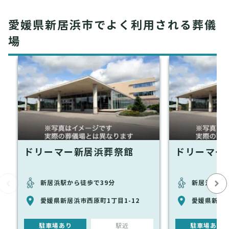
愛媛県新居浜市でよく利用される葬儀
場
ドリーマー新居浜葬祭館
ドリーマー
新居浜駅から徒歩で39分
新居浜駅から
愛媛県新居浜市西原町1丁目1-12
愛媛県新居浜
駐車場あり
駅近
駐車場あり