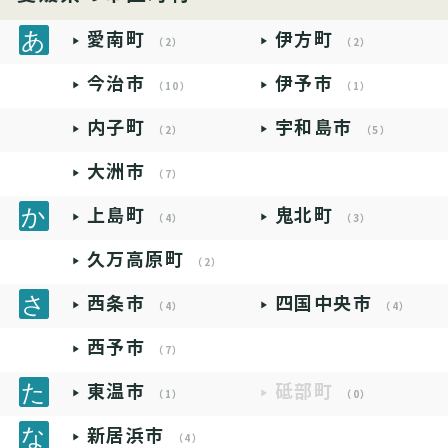
愛南町
伊方町
（2）
（2）
今治市
伊予市
（10）
（1）
内子町
宇和島市
（2）
（5）
大洲市
（7）
上島町
鬼北町
（4）
（3）
久万高原町
（2）
西条市
四国中央市
（4）
（4）
西予市
（7）
東温市
砥部町
（1）
（0）
新居浜市
（4）