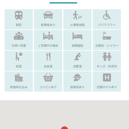
駅近
駐車場あり
火葬場併設
バリアフリー
付添い安置
ご安置中の面会
仮眠施設
お風呂・シャワー
控室
会食室
法要室
キッズ・託児所
飲食持ち込み
コンビニあり
飲食店あり
近隣ホテルあり