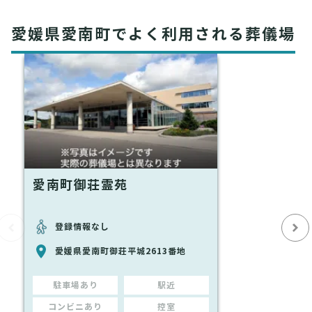
愛媛県愛南町でよく利用される葬儀場
愛南町御荘霊苑
登録情報なし
愛媛県愛南町御荘平城2613番地
駐車場あり
駅近
コンビニあり
控室