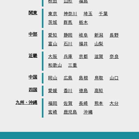
秋田
山形
福島
関東
東京
神奈川
埼玉
千葉
茨城
群馬
栃木
中部
愛知
静岡
岐阜
新潟
長野
富山
石川
福井
山梨
近畿
大阪
兵庫
京都
滋賀
奈良
和歌山
三重
中国
岡山
広島
島根
鳥取
山口
四国
愛媛
香川
徳島
高知
九州・沖縄
福岡
佐賀
長崎
熊本
大分
宮崎
鹿児島
沖縄