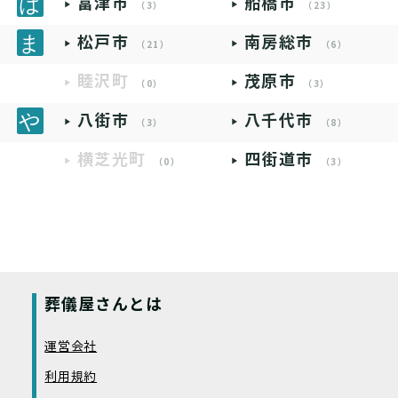
富津市
船橋市
（3）
（23）
松戸市
南房総市
（21）
（6）
睦沢町
茂原市
（0）
（3）
八街市
八千代市
（3）
（8）
横芝光町
四街道市
（0）
（3）
葬儀屋さんとは
運営会社
利用規約