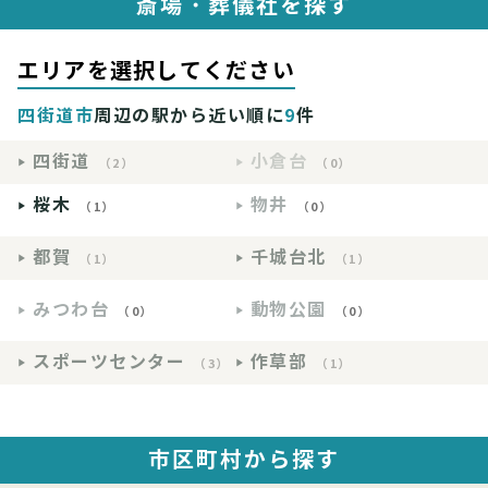
斎場・葬儀社を探す
エリアを選択してください
四街道市
周辺の駅から近い順に
9
件
四街道
小倉台
（2）
（0）
桜木
物井
（1）
（0）
都賀
千城台北
（1）
（1）
みつわ台
動物公園
（0）
（0）
スポーツセンター
作草部
（3）
（1）
市区町村から探す