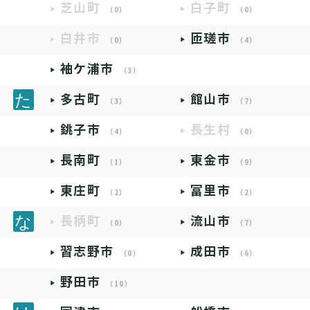
芝山町
白子町
（0）
（0）
白井市
匝瑳市
（0）
（4）
袖ケ浦市
（3）
多古町
館山市
（3）
（7）
銚子市
長生村
（4）
（0）
長南町
東金市
（1）
（9）
東庄町
富里市
（2）
（2）
長柄町
流山市
（0）
（7）
習志野市
成田市
（8）
（6）
野田市
（10）