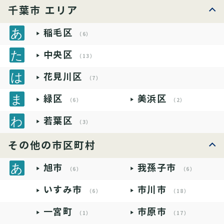
千葉市 エリア
稲毛区
（6）
中央区
（13）
花見川区
（7）
緑区
美浜区
（6）
（2）
若葉区
（3）
その他の市区町村
旭市
我孫子市
（6）
（6）
いすみ市
市川市
（6）
（18）
一宮町
市原市
（1）
（17）