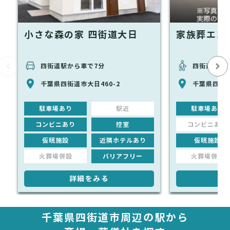
小さな森の家 四街道大日
家族葬エコ
四街道駅から車で7分
四街道駅か
千葉県四街道市大日460-2
千葉県四街道
駐車場あり
駅近
駐車場あり
コンビニあり
控室
コンビニあり
仮眠施設
近隣ホテルあり
仮眠施設
火葬場併設
バリアフリー
火葬場併設
詳細をみる
詳
千葉県四街道市周辺の駅から