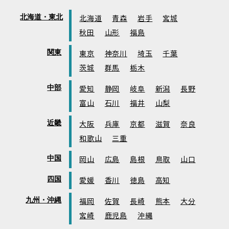
北海道・東北
北海道
青森
岩手
宮城
秋田
山形
福島
関東
東京
神奈川
埼玉
千葉
茨城
群馬
栃木
中部
愛知
静岡
岐阜
新潟
長野
富山
石川
福井
山梨
近畿
大阪
兵庫
京都
滋賀
奈良
和歌山
三重
中国
岡山
広島
島根
鳥取
山口
四国
愛媛
香川
徳島
高知
九州・沖縄
福岡
佐賀
長崎
熊本
大分
宮崎
鹿児島
沖縄