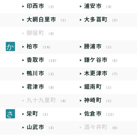
印西市
浦安市
（3）
（4）
大網白里市
大多喜町
（1）
（2）
御宿町
（0）
柏市
勝浦市
（16）
（1）
香取市
鎌ケ谷市
（10）
（6）
鴨川市
木更津市
（2）
（7）
君津市
鋸南町
（8）
（1）
九十九里町
神崎町
（0）
（1）
栄町
佐倉市
（2）
（12）
山武市
酒々井町
（3）
（0）