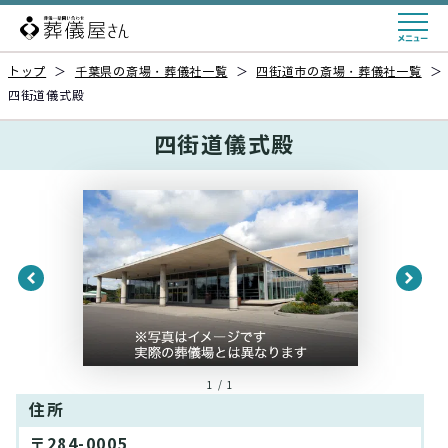
トップ
＞
千葉県の斎場・葬儀社一覧
＞
四街道市の斎場・葬儀社一覧
＞
四街道儀式殿
四街道儀式殿
1 / 1
住所
〒284-0005